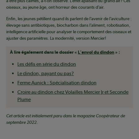
à être plus calmes, a-t-on observé. L’effet apaisant du grand air? Ces
oiseaux, au jeune âge, ont horreur des courants d’air.
Enfin, les jeunes pétillent quand ils parlent de l’avenir de l’aviculture :
élevage sans antibiotiques, biocharbon dans l’aliment, robotisation,
intelligence artificielle pour analyser le comportement des oiseaux et
ajuster des paramètres. La modernité, version Mercier!
À lire également dans le dossier «
L'envol du dindon
» :
Les défis en série du dindon
Le dindon, payant ou pas?
Ferme Aunick : Spécialisation dindon
Croire au dindon chez Volailles Mercier Jr et Seconde
Plume
Cet article est initialement paru dans le magazine Coopérateur de
septembre 2022.