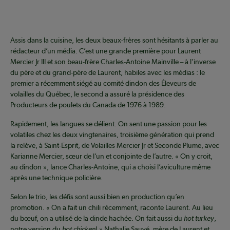
Assis dans la cuisine, les deux beaux-frères sont hésitants à parler au
rédacteur d’un média. C’est une grande première pour Laurent
Mercier Jr III et son beau-frère Charles-Antoine Mainville – à l’inverse
du père et du grand-père de Laurent, habiles avec les médias : le
premier a récemment siégé au comité dindon des Éleveurs de
volailles du Québec, le second a assuré la présidence des
Producteurs de poulets du Canada de 1976 à 1989.
Rapidement, les langues se délient. On sent une passion pour les
volatiles chez les deux vingtenaires, troisième génération qui prend
la relève, à Saint-Esprit, de Volailles Mercier Jr et Seconde Plume, avec
Karianne Mercier, sœur de l’un et conjointe de l’autre. « On y croit,
au dindon », lance Charles-Antoine, qui a choisi l’aviculture même
après une technique policière.
Selon le trio, les défis sont aussi bien en production qu’en
promotion. « On a fait un chili récemment, raconte Laurent. Au lieu
du bœuf, on a utilisé de la dinde hachée. On fait aussi du
hot turkey
,
notre version du
hot chicken
! » Nathalie Sauvé, mère de Laurent et