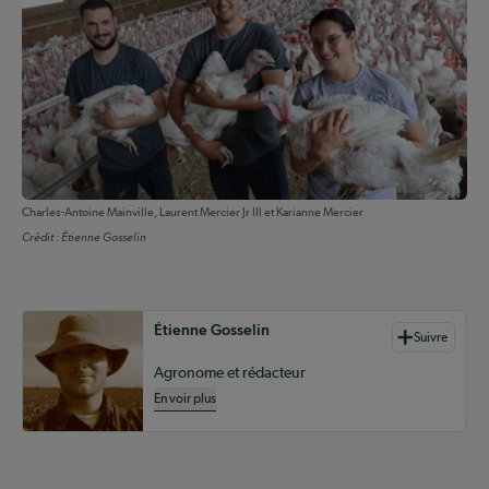
Charles-Antoine Mainville, Laurent Mercier Jr III et Karianne Mercier
Crédit :
Étienne Gosselin
Auteurs de contenu
Étienne Gosselin
Suivre
Agronome et rédacteur
En voir plus