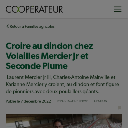
Aller
Toggle
au
contenu
principal
Retour à Familles agricoles
Croire au dindon chez
Volailles Mercier Jr et
Seconde Plume
Laurent Mercier Jr III, Charles-Antoine Mainville et
Karianne Mercier y croient, au dindon et font figure
de pionniers avec deux poulaillers géants.
Publié le
7 décembre 2022
REPORTAGE DE FERME
GESTION