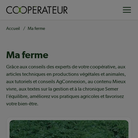
Aller
Toggle
au
contenu
principal
Fil
Accueil
Ma ferme
d'Ariane
Ma ferme
Contenu en vedette
Grâce aux conseils des experts de votre coopérative, aux
articles techniques en productions végétales et animales,
aux tutoriels et conseils AgConnexion, au contenu Mieux
vivre, aux textes sur la gestion et à la chronique Semer
l’équilibre, améliorez vos pratiques agricoles et favorisez
votre bien-être.