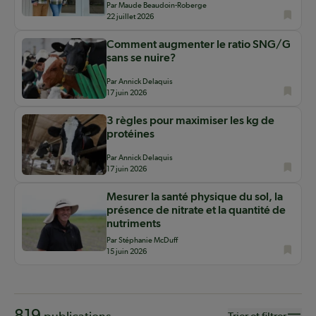
Par Maude Beaudoin-Roberge
22 juillet 2026
Comment augmenter le ratio SNG/G
sans se nuire?
Par Annick Delaquis
17 juin 2026
3 règles pour maximiser les kg de
protéines
Par Annick Delaquis
17 juin 2026
Mesurer la santé physique du sol, la
présence de nitrate et la quantité de
nutriments
Par Stéphanie McDuff
15 juin 2026
819