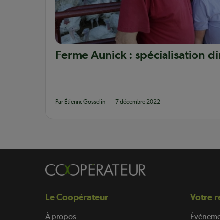
Ferme Aunick : spécialisation d
Par Étienne Gosselin
7 décembre 2022
Le Coopérateur
Votre r
À propos
Évèneme