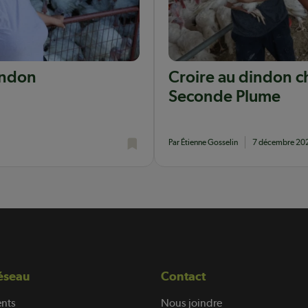
indon
Croire au dindon ch
Seconde Plume
Par Étienne Gosselin
7 décembre 20
éseau
Contact
nts
Nous joindre