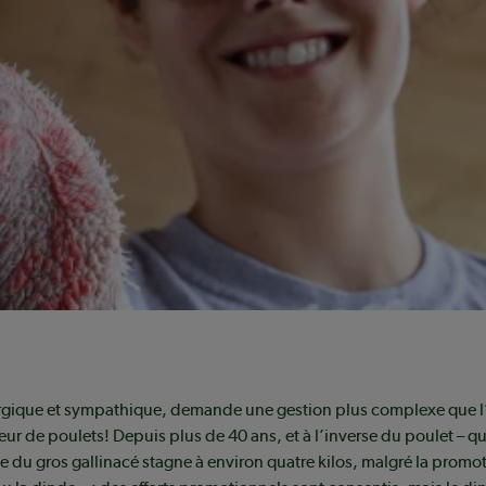
ant,
 % de
é 367
celle
tement
ergique et sympathique, demande une gestion plus complexe que l’é
r de poulets! Depuis plus de 40 ans, et à l’inverse du poulet – q
 du gros gallinacé stagne à environ quatre kilos, malgré la promo