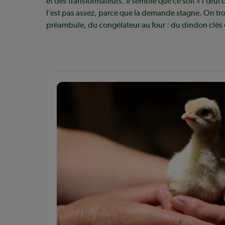
et des transformateurs. Il semble que ce soit « l’œuf 
l’est pas assez, parce que la demande stagne. On tro
préambule, du congélateur au four : du dindon clés