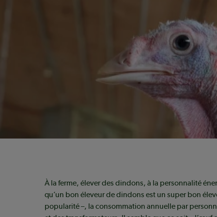
On parle peu de la dinde et du dindon. Pourt
en Ontario et au Québec, où se concentre 63
la production canadienne, le secteur a génér
millions $ en 2020. Toujours dans l’ombre de 
du poulet, l’industrie du dindon ne manque
cependant pas de défis – ni de produits hau
nutritifs.
À la ferme, élever des dindons, à la personnalité én
qu’un bon éleveur de dindons est un super bon éleveu
popularité –, la consommation annuelle par personne