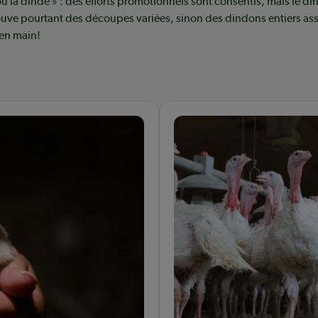
ou la dinde » : des efforts promotionnels sont consentis, mais le din
uve pourtant des découpes variées, sinon des dindons entiers assai
 en main!