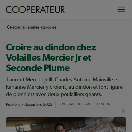
Aller
Toggle
au
contenu
principal
Retour à Familles agricoles
Croire au dindon chez
Volailles Mercier Jr et
Seconde Plume
Laurent Mercier Jr III, Charles-Antoine Mainville et
Karianne Mercier y croient, au dindon et font figure
de pionniers avec deux poulaillers géants.
Publié le
7 décembre 2022
REPORTAGE DE FERME
GESTION