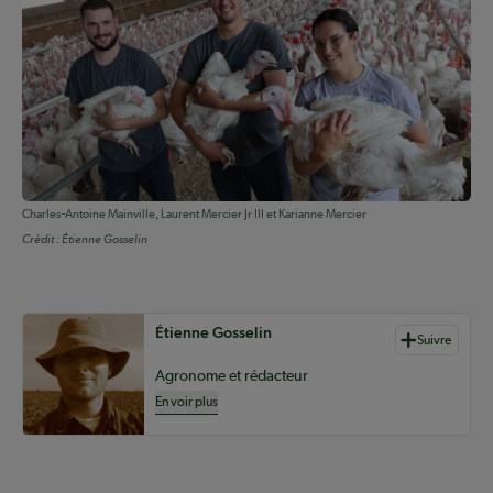
Charles-Antoine Mainville, Laurent Mercier Jr III et Karianne Mercier
Crédit :
Étienne Gosselin
Auteurs de contenu
Étienne Gosselin
Suivre
Agronome et rédacteur
En voir plus