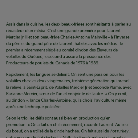
Assis dans la cuisine, les deux beaux-frères sont hésitants à parler au
rédacteur d’un média. C’est une grande première pour Laurent
Mercier Jr III et son beau-frère Charles-Antoine Mainville – à l’inverse
du père et du grand-père de Laurent, habiles avec les médias : le
premier a récemment siégé au comité dindon des Éleveurs de
volailles du Québec, le second a assuré la présidence des
Producteurs de poulets du Canada de 1976 à 1989.
Rapidement, les langues se délient. On sent une passion pour les
volatiles chez les deux vingtenaires, troisième génération qui prend
la relève, à Saint-Esprit, de Volailles Mercier Jr et Seconde Plume, avec
Karianne Mercier, sœur de l’un et conjointe de l’autre. « On y croit,
au dindon », lance Charles-Antoine, qui a choisi l’aviculture même
après une technique policière.
Selon le trio, les défis sont aussi bien en production qu’en
promotion. « On a fait un chili récemment, raconte Laurent. Au lieu
du bœuf, on a utilisé de la dinde hachée. On fait aussi du
hot turkey
,
notre version du
hot chicken
! » Nathalie Sauvé, mère de Laurent et