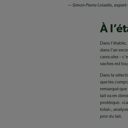
— Simon-Pierre Loiselle, expert
À l’é
Dans l’étable,
dans l’air exc
canicules – c’
vaches est tou
Dans la sélect
que les compos
remarqué que le
lait va en dim
protéique. «La
total», analys
prix du lait.