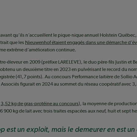
 avant qu’ils n’accueillent le pique-nique annuel Holstein Québec,
trait que les
Nieuwenhof étaient engagés dans une démarche d’év
rme extrême d’amélioration continue.
tre-éleveur en 2009 (préfixe LARELEVE), le duo père-fils Justin et 
obtenu un deuxième titre en 2023 en pulvérisant le record du no
gistrée (41,7 points). Au concours Performance laitière de Sollio A
Associés figurait en 2024 au sommet du réseau coopératif avec 3,
c
3,52 kg de gras-protéine au concours
), la moyenne de productio
16 900 kg de lait avec trois traites espacées aux neuf, huit et sept h
top est un exploit, mais le demeurer en est un 