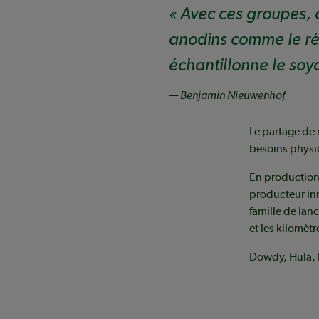
Avec ces groupes, on
anodins comme le ré
échantillonne le soy
— Benjamin Nieuwenhof
Le partage de
besoins physio
En production 
producteur in
famille de lanc
et les kilomèt
Dowdy, Hula, L