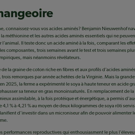
mangeoire
ine, connaissez-vous vos acides aminés? Benjamin Nieuwenhof na
e, la méthionine et les autres acides aminés essentiels qui ne peuven
 l’animal. Il teste donc un acide aminé à la fois, comparant les effet
les composantes, trois semaines avant le test et trois semaines plu
empiriques, mais néanmoins révélateurs.
 de la graine de coton riche en fibres et aux profils d’acides aminé
s, trois remorques par année achetées de la Virginie. Mais la grand
en 2025, la ferme a expérimenté le soya à haute teneur en acide gr
ehausser sa teneur en gras monoinsaturés. En remplacement de la 
 mieux assimilable, à la fois protéique et énergétique, a permis d’a
e 4,1 % à 4,21 % au moyen de deux kilogrammes de soya rôti servis 
nifient d’investir dans un microniseur afin de pouvoir alimenter l
rme.
es performances reproductives qui enthousiasment le plus l’éleveu