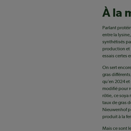
À la 
Parlant proté
entre la lysin
synthétisés par
production et 
essais certes 
On sert encore
gras différent
qu’en 2024 et 
modifié pour r
rôtie, ce soya
taux de gras d
Nieuwenhof pla
produit à la fe
Mais ce sont l