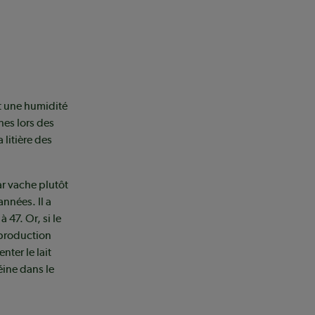
t une humidité
hes lors des
 litière des
ar vache plutôt
nnées. Il a
 47. Or, si le
 production
ter le lait
éine dans le