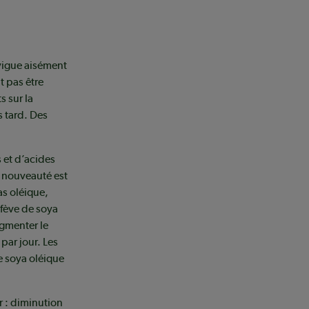
vigue aisément
t pas être
s sur la
s tard. Des
s et d’acides
e nouveauté est
as oléique,
fève de soya
ugmenter le
par jour. Les
e soya oléique
r : diminution