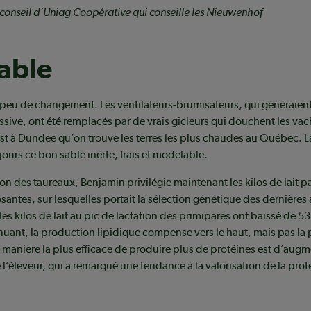
-conseil d’Uniag Coopérative qui conseille les Nieuwenhof
table
 peu de changement. Les ventilateurs-brumisateurs, qui généraien
essive, ont été remplacés par de vrais gicleurs qui douchent les vac
est à Dundee qu’on trouve les terres les plus chaudes au Québec. La
jours ce bon sable inerte, frais et modelable.
ion des taureaux, Benjamin privilégie maintenant les kilos de lait p
antes, sur lesquelles portait la sélection génétique des dernières a
s kilos de lait au pic de lactation des primipares ont baissé de 53 à
inuant, la production lipidique compense vers le haut, mais pas la
 manière la plus efficace de produire plus de protéines est d’augmen
e l’éleveur, qui a remarqué une tendance à la valorisation de la prot