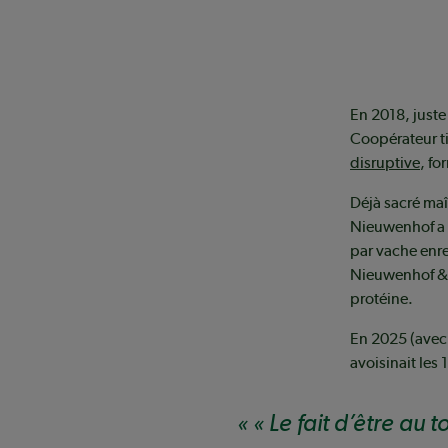
En 2018, juste
Coopérateur ti
disruptive
, fo
Déjà sacré maî
Nieuwenhof a 
par vache enre
Nieuwenhof & 
protéine.
En 2025 (ave
avoisinait les 
« Le fait d’être au 