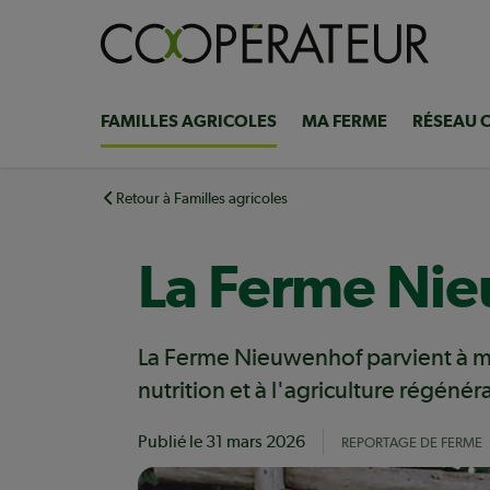
Aller
au
contenu
principal
FAMILLES AGRICOLES
MA FERME
RÉSEAU 
Navigation
principale
Retour à Familles agricoles
La Ferme Nie
La Ferme Nieuwenhof parvient à mai
nutrition et à l'agriculture régénéra
Publié le
31 mars 2026
REPORTAGE DE FERME