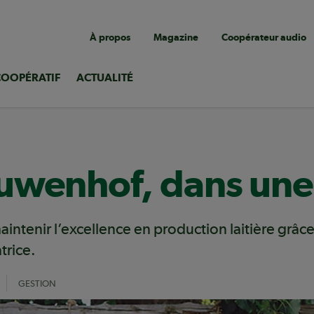
Navigation
À propos
Magazine
Coopérateur audio
utilitaire
COOPÉRATIF
ACTUALITÉ
uwenhof, dans une 
ntenir l’excellence en production laitière grâc
trice.
GESTION