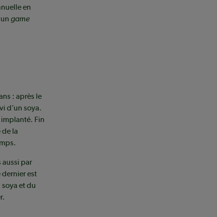
nnuelle en
t un
game
ans : après le
ivi d’un soya.
 implanté. Fin
 de la
emps.
 aussi par
dernier est
soya et du
r.