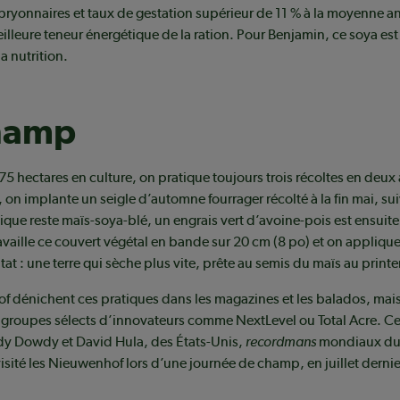
ryonnaires et taux de gestation supérieur de 11 % à la moyenne a
eilleure teneur énergétique de la ration. Pour Benjamin, ce soya es
a nutrition.
hamp
75 hectares en culture, on pratique toujours trois récoltes en deux 
, on implante un seigle d’automne fourrager récolté à la fin mai, su
pique reste maïs-soya-blé, un engrais vert d’avoine-pois est ensuite
availle ce couvert végétal en bande sur 20 cm (8 po) et on applique
tat : une terre qui sèche plus vite, prête au semis du maïs au print
 dénichent ces pratiques dans les magazines et les balados, mais
 groupes sélects d’innovateurs comme NextLevel ou Total Acre. Ce 
y Dowdy et David Hula, des États-Unis,
recordmans
mondiaux du 
visité les Nieuwenhof lors d’une journée de champ, en juillet dernie