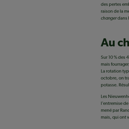
des pertes emb
raison de la m
changer
dans l
Au c
Sur 10 % des 4
maïs fourrager
La rotation ty
octobre, on tr
potasse. Résul
Les Nieuwenhof
l’entremise de
mené par Rand
maïs, qui ont 