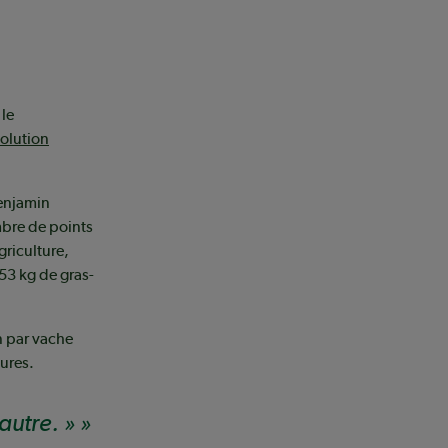
 le
olution
Benjamin
mbre de points
griculture,
53 kg de gras-
n par vache
eures.
autre. »