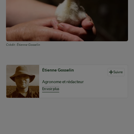
Crédit :
Étienne Gosselin
Auteurs de contenu
Étienne Gosselin
Suivre
Agronome et rédacteur
En voir plus