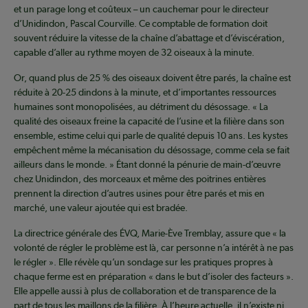
et un parage long et coûteux – un cauchemar pour le directeur
d’Unidindon, Pascal Courville. Ce comptable de formation doit
souvent réduire la vitesse de la chaîne d’abattage et d’éviscération,
capable d’aller au rythme moyen de 32 oiseaux à la minute.
Or, quand plus de 25 % des oiseaux doivent être parés, la chaîne est
réduite à 20-25 dindons à la minute, et d’importantes ressources
humaines sont monopolisées, au détriment du désossage. « La
qualité des oiseaux freine la capacité de l’usine et la filière dans son
ensemble, estime celui qui parle de qualité depuis 10 ans. Les kystes
empêchent même la mécanisation du désossage, comme cela se fait
ailleurs dans le monde. » Étant donné la pénurie de main-d’œuvre
chez Unidindon, des morceaux et même des poitrines entières
prennent la direction d’autres usines pour être parés et mis en
marché, une valeur ajoutée qui est bradée.
La directrice générale des ÉVQ, Marie-Ève Tremblay, assure que « la
volonté de régler le problème est là, car personne n’a intérêt à ne pas
le régler ». Elle révèle qu’un sondage sur les pratiques propres à
chaque ferme est en préparation « dans le but d’isoler des facteurs ».
Elle appelle aussi à plus de collaboration et de transparence de la
part de tous les maillons de la filière. À l’heure actuelle, il n’existe ni