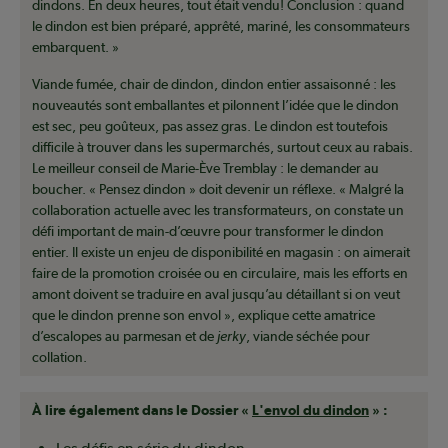
dindons. En deux heures, tout était vendu! Conclusion : quand
le dindon est bien préparé, apprêté, mariné, les consommateurs
embarquent. »
Viande fumée, chair de dindon, dindon entier assaisonné : les
nouveautés sont emballantes et pilonnent l’idée que le dindon
est sec, peu goûteux, pas assez gras. Le dindon est toutefois
difficile à trouver dans les supermarchés, surtout ceux au rabais.
Le meilleur conseil de Marie-Ève Tremblay : le demander au
boucher. « Pensez dindon » doit devenir un réflexe. « Malgré la
collaboration actuelle avec les transformateurs, on constate un
défi important de main-d’œuvre pour transformer le dindon
entier. Il existe un enjeu de disponibilité en magasin : on aimerait
faire de la promotion croisée ou en circulaire, mais les efforts en
amont doivent se traduire en aval jusqu’au détaillant si on veut
que le dindon prenne son envol », explique cette amatrice
d’escalopes au parmesan et de
jerky
, viande séchée pour
collation.
À lire également dans le Dossier «
L'envol du dindon
» :