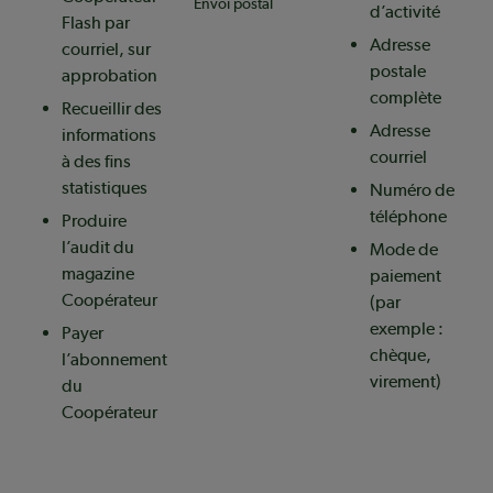
Envoi postal
d’activité
Flash par
Adresse
courriel, sur
postale
approbation
complète
Recueillir des
Adresse
informations
courriel
à des fins
statistiques
Numéro de
téléphone
Produire
l’audit du
Mode de
magazine
paiement
Coopérateur
(par
exemple :
Payer
chèque,
l’abonnement
virement)
du
Coopérateur