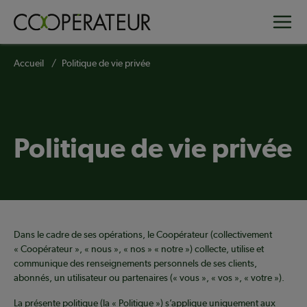
Aller
Toggle
au
contenu
principal
Fil
Accueil
Politique de vie privée
d'Ariane
Politique de vie privée
Dans le cadre de ses opérations, le Coopérateur (collectivement
« Coopérateur », « nous », « nos » « notre ») collecte, utilise et
communique des renseignements personnels de ses clients,
abonnés, un utilisateur ou partenaires (« vous », « vos », « votre »).
La présente politique (la « Politique ») s’applique uniquement aux