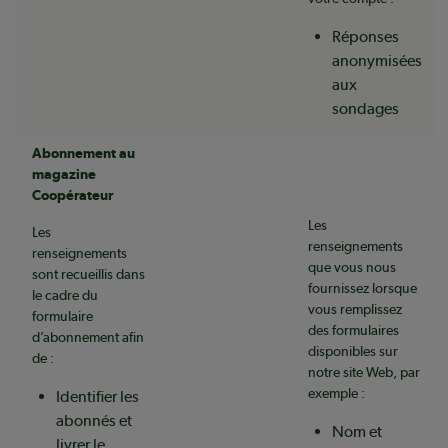
Réponses
anonymisées
aux
sondages
Abonnement au
magazine
Coopérateur
Les
Les
renseignements
renseignements
que vous nous
sont recueillis dans
fournissez lorsque
le cadre du
vous remplissez
formulaire
des formulaires
d’abonnement afin
disponibles sur
de :
notre site Web, par
exemple :
Identifier les
abonnés et
Nom et
livrer le