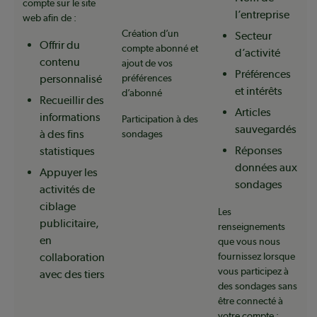
compte sur le site
l’entreprise
web afin de :
Création d’un
Secteur
Offrir du
compte abonné et
d’activité
contenu
ajout de vos
Préférences
personnalisé
préférences
et intérêts
d’abonné
Recueillir des
Articles
informations
Participation à des
sauvegardés
à des fins
sondages
Réponses
statistiques
données aux
Appuyer les
sondages
activités de
ciblage
Les
publicitaire,
renseignements
en
que vous nous
collaboration
fournissez lorsque
vous participez à
avec des tiers
des sondages sans
être connecté à
votre compte :