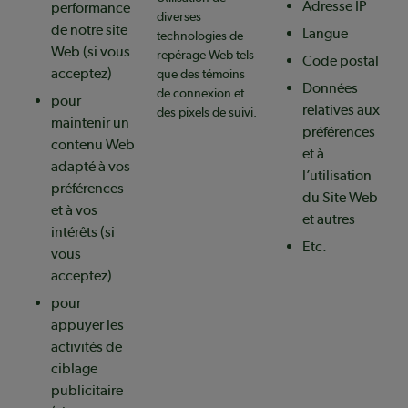
Adresse IP
performance
diverses
de notre site
Langue
technologies de
Web (si vous
repérage Web tels
Code postal
acceptez)
que des témoins
Données
de connexion et
pour
relatives aux
des pixels de suivi.
maintenir un
préférences
contenu Web
et à
adapté à vos
l’utilisation
préférences
du Site Web
et à vos
et autres
intérêts (si
Etc.
vous
acceptez)
pour
appuyer les
activités de
ciblage
publicitaire