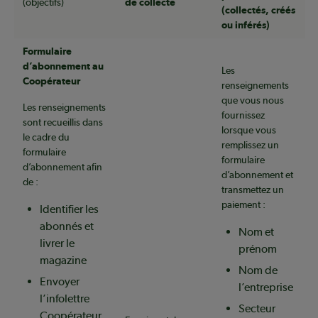
(objectifs)
de collecte
(collectés, créés
ou inférés)
Formulaire
d’abonnement au
Les
Coopérateur
renseignements
que vous nous
Les renseignements
fournissez
sont recueillis dans
lorsque vous
le cadre du
remplissez un
formulaire
formulaire
d’abonnement afin
d’abonnement et
de :
transmettez un
paiement :
Identifier les
abonnés et
Nom et
livrer le
prénom
magazine
Nom de
Envoyer
l’entreprise
l’infolettre
Secteur
Coopérateur