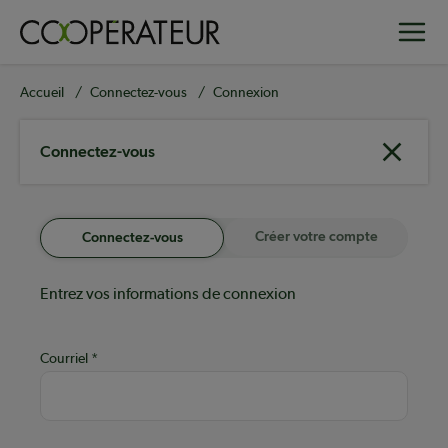
Aller
Toggle
au
contenu
principal
Fil
Accueil
Connectez-vous
Connexion
d'Ariane
Connectez-vous
Créer votre compte
Connectez-vous
Entrez vos informations de connexion
Courriel