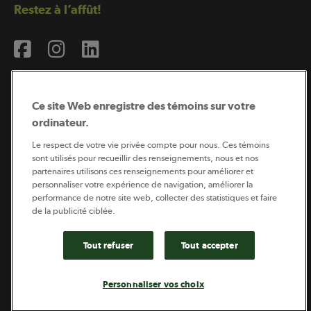
Restez à l’affût!
Ce site Web enregistre des témoins sur votre
ordinateur.
Abonnement à l’infolettre
Le respect de votre vie privée compte pour nous. Ces témoins
sont utilisés pour recueillir des renseignements, nous et nos
partenaires utilisons ces renseignements pour améliorer et
personnaliser votre expérience de navigation, améliorer la
Coopérateur est publié par Sollio Groupe Coopératif.
performance de notre site web, collecter des statistiques et faire
Il est l’outil d’information de la coopération agricole
québécoise.
de la publicité ciblée.
Tout refuser
Tout accepter
Footer
Politique de vie privée
Personnaliser vos choix
legal
© 2026 - Coopérateur - Tous droits réservés