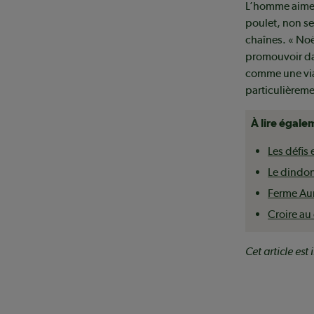
L’homme aimerai
poulet, non se
chaînes. « Noë
promouvoir da
comme une viand
particulièreme
À lire égale
Les défis
Le dindon
Ferme Aun
Croire au
Cet article es