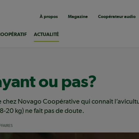
Navigation
À propos
Magazine
Coopérateur audio
utilitaire
COOPÉRATIF
ACTUALITÉ
ayant ou pas?
chez Novago Coopérative qui connaît l’avicultu
18-20 kg) ne fait pas de doute.
FFAIRES