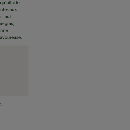
qu’offre le
entes aux
l faut
ne-gras,
ionne
 savoureuse.
2.