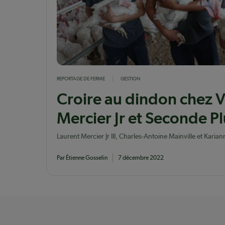
REPORTAGE DE FERME
GESTION
Croire au dindon chez V
Mercier Jr et Seconde P
Laurent Mercier Jr III, Charles-Antoine Mainville et Karia
font figure de pionniers avec deux poulaillers géants.
Par Étienne Gosselin
7 décembre 2022