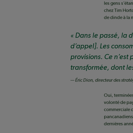
les gens s’éta
chez Tim Horton
de dinde à la
Dans le passé, la 
d’appel]. Les consom
provisions. Ce n’est 
transformée, dont les
— Éric Dion, directeur des strat
Oui, terminées
volonté de pay
commerciale d’
pancanadiens m
dernières anné