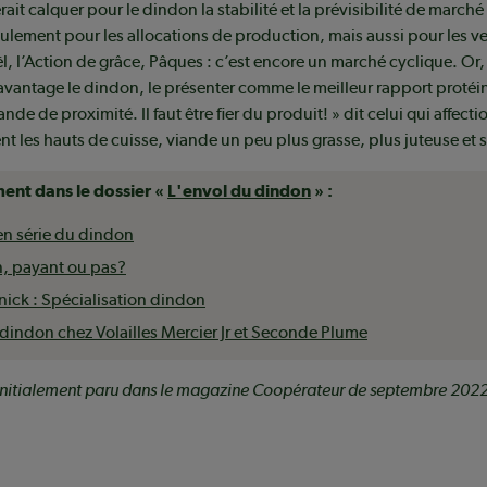
t calquer pour le dindon la stabilité et la prévisibilité de marché 
ulement pour les allocations de production, mais aussi pour les v
l, l’Action de grâce, Pâques : c’est encore un marché cyclique. Or, i
vantage le dindon, le présenter comme le meilleur rapport protéi
e de proximité. Il faut être fier du produit! » dit celui qui affect
nt les hauts de cuisse, viande un peu plus grasse, plus juteuse et
ment dans le dossier «
L'envol du dindon
» :
 en série du dindon
, payant ou pas?
ick : Spécialisation dindon
 dindon chez Volailles Mercier Jr et Seconde Plume
t initialement paru dans le magazine Coopérateur de septembre 202