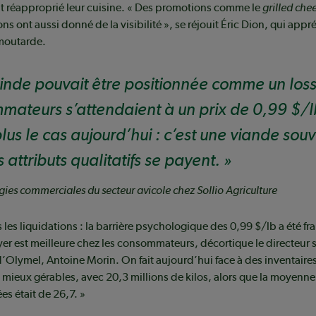
nt réapproprié leur cuisine. « Des promotions comme le
grilled che
s ont aussi donné de la visibilité », se réjouit Éric Dion, qui appré
 moutarde.
dinde pouvait être positionnée comme un
los
mateurs s’attendaient à un prix de 0,99 $/l
plus le cas aujourd’hui : c’est une viande s
 attributs qualitatifs se payent.
égies commerciales du secteur avicole chez Sollio Agriculture
 les liquidations : la barrière psychologique des 0,99 $/lb a été fra
er est meilleure chez les consommateurs, décortique le directeur s
Olymel, Antoine Morin. On fait aujourd’hui face à des inventaire
ieux gérables, avec 20,3 millions de kilos, alors que la moyenne 
es était de 26,7. »