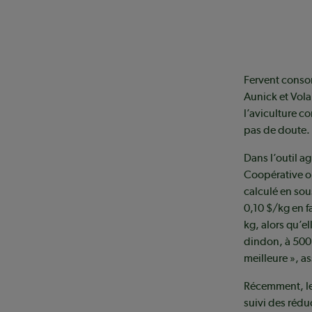
Fervent conso
Aunick et Vola
l’aviculture c
pas de doute.
Dans l’outil 
Coopérative ob
calculé en sou
0,10 $/kg en f
kg, alors qu’el
dindon, à 50
meilleure », as
Récemment, les
suivi des rédu