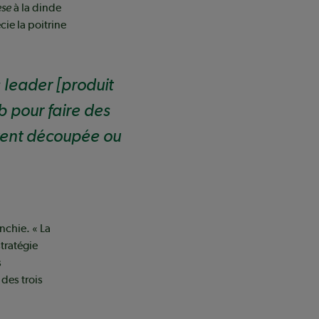
ese
à la dinde
cie la poitrine
s leader
[produit
b pour faire des
ouvent découpée ou
nchie. « La
tratégie
s
des trois