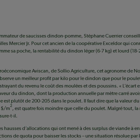
mmateur de saucisses dindon-pomme, Stéphane Cuerrier conseill
illes Mercier Jr. Pour cet ancien de la coopérative Exceldor qui con
omme sa poche, la rentabilité du dindon léger (6-7 kg) et lourd (18-2
agroéconomique Aviscan, de Sollio Agriculture, cet agronome de N
serve un meilleur profit par kilo pour le dindon que pour le poulet
strayant du revenu le coût des moulées et des poussins. « L’écart e
aveur du dindon, dont la production annuelle par mètre carré avoi
le est plutôt de 200-205 dans le poulet. Il faut dire que la valeur d
2
0 $/m
, est quatre fois moindre que celle du poulet. Malgré tout, la 
sure-t-il.
 hausses d’allocations qui ont mené à des surplus de viande à en
ctions de quota pour baisser les stocks – une situation résolue par