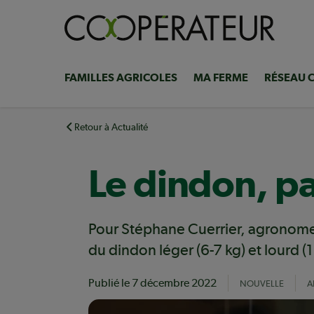
Aller
au
contenu
principal
FAMILLES AGRICOLES
MA FERME
RÉSEAU 
Navigation
principale
Retour à Actualité
Le dindon, p
Pour Stéphane Cuerrier, agronome 
du dindon léger (6-7 kg) et lourd (
Publié le
7 décembre 2022
NOUVELLE
A