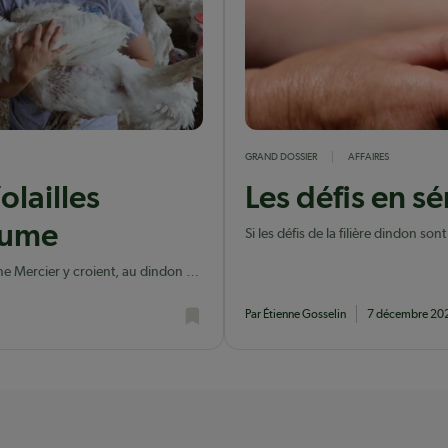
GRAND DOSSIER
AFFAIRES
olailles
Les défis en s
lume
Si les défis de la filière dindon so
l’approvisionnement en dindonneau
nne Mercier y croient, au dindon et
Par Étienne Gosselin
7 décembre 20