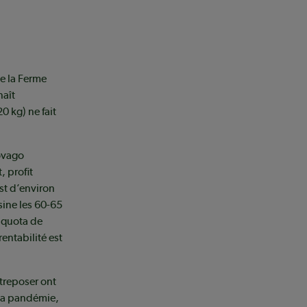
e la Ferme
naît
0 kg) ne fait
ovago
, profit
st d’environ
sine les 60-65
u quota de
rentabilité est
treposer ont
 la pandémie,