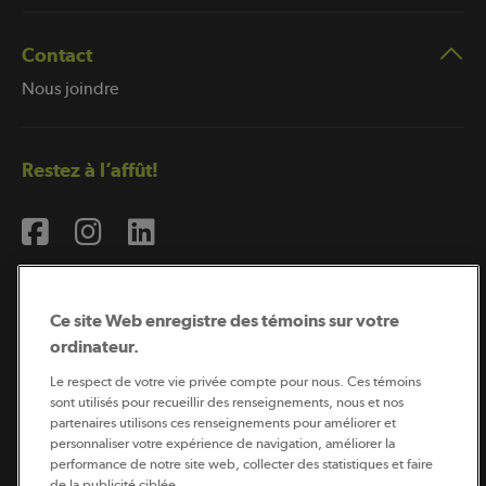
Contact
Nous joindre
Restez à l’affût!
Ce site Web enregistre des témoins sur votre
ordinateur.
Abonnement à l’infolettre
Le respect de votre vie privée compte pour nous. Ces témoins
sont utilisés pour recueillir des renseignements, nous et nos
partenaires utilisons ces renseignements pour améliorer et
personnaliser votre expérience de navigation, améliorer la
Coopérateur est publié par Sollio Groupe Coopératif.
performance de notre site web, collecter des statistiques et faire
Il est l’outil d’information de la coopération agricole
de la publicité ciblée.
québécoise.