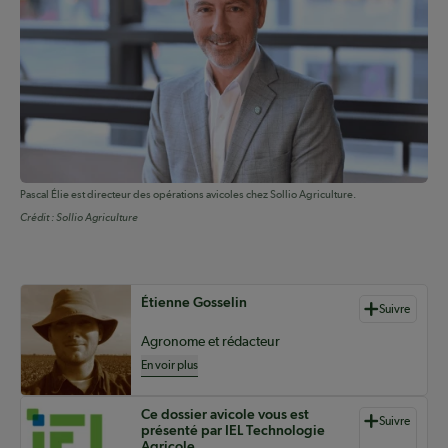
Pascal Élie est directeur des opérations avicoles chez Sollio Agriculture.
Crédit :
Sollio Agriculture
Auteurs de contenu
Étienne Gosselin
Suivre
Agronome et rédacteur
En voir plus
Ce dossier avicole vous est
Suivre
présenté par IEL Technologie
Agricole