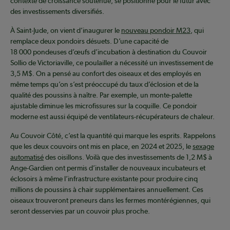
contexte de croissance soutenue, se positionne pour le futur avec
des investissements diversifiés.
À Saint-Jude, on vient d’inaugurer le
nouveau pondoir M23
, qui
remplace deux pondoirs désuets. D’une capacité de
18 000 pondeuses d’œufs d’incubation à destination du Couvoir
Sollio de Victoriaville, ce poulailler a nécessité un investissement de
3,5 M$. On a pensé au confort des oiseaux et des employés en
même temps qu’on s’est préoccupé du taux d’éclosion et de la
qualité des poussins à naître. Par exemple, un monte-palette
ajustable diminue les microfissures sur la coquille. Ce pondoir
moderne est aussi équipé de ventilateurs-récupérateurs de chaleur.
Au Couvoir Côté, c’est la quantité qui marque les esprits. Rappelons
que les deux couvoirs ont mis en place, en 2024 et 2025, le
sexage
automatisé
des oisillons. Voilà que des investissements de 1,2 M$ à
Ange-Gardien ont permis d’installer de nouveaux incubateurs et
éclosoirs à même l’infrastructure existante pour produire cinq
millions de poussins à chair supplémentaires annuellement. Ces
oiseaux trouveront preneurs dans les fermes montérégiennes, qui
seront desservies par un couvoir plus proche.