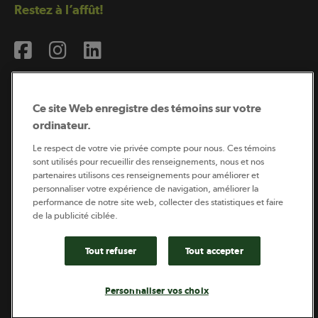
Restez à l’affût!
Ce site Web enregistre des témoins sur votre
ordinateur.
Abonnement à l’infolettre
Le respect de votre vie privée compte pour nous. Ces témoins
sont utilisés pour recueillir des renseignements, nous et nos
partenaires utilisons ces renseignements pour améliorer et
personnaliser votre expérience de navigation, améliorer la
Coopérateur est publié par Sollio Groupe Coopératif.
performance de notre site web, collecter des statistiques et faire
Il est l’outil d’information de la coopération agricole
québécoise.
de la publicité ciblée.
Tout refuser
Tout accepter
Footer
Politique de vie privée
Personnaliser vos choix
legal
© 2026 - Coopérateur - Tous droits réservés