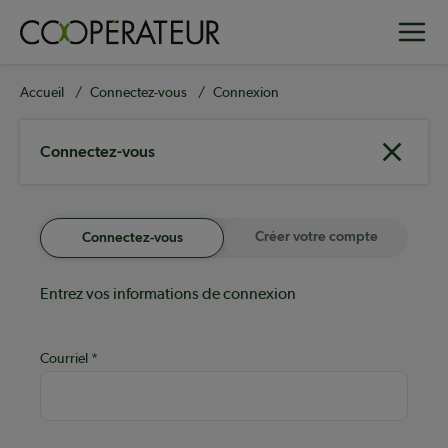
Aller
Toggle
au
contenu
principal
Fil
Accueil
Connectez-vous
Connexion
d'Ariane
Connectez-vous
Créer votre compte
Connectez-vous
Entrez vos informations de connexion
Courriel