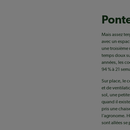
Ponte
Mais assez ter
avec un espace
une troisième
temps doux sui
années, les co
94 % à 21 sem
Sur place, le 
et de ventilat
sol, une petit
quand il existe
pris une chais
l’agronome. H
sont allées se