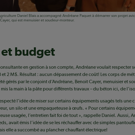
o Agriculture Daniel Blais a accompagné Andréane Paquet à démarrer son projet avic
 Cayer, qui est menuisier et soudeur-monteur.
 et budget
onsultante en gestion à son compte, Andréane voulait respecter 
,8 et 2 M$. Résultat : aucun dépassement de coût! Les corps de mét
 été gérés par le conjoint d’Andréane, Benoit Cayer, menuisier et s
mis la main à la pâte pour différents travaux – du béton ici, de l’iso
respecté l’idée de miser sur certains équipements usagés tels une 
eur, un silo et une empaqueteuse à œufs. « Pour certains équip
se usagée, l’entretien fait foi de tout », rappelle Daniel. Aussi, 
eds, avait émis l’idée de se les réchauffer avec de simples pantoufle
ais elle a succombé au plancher chauffant électrique!