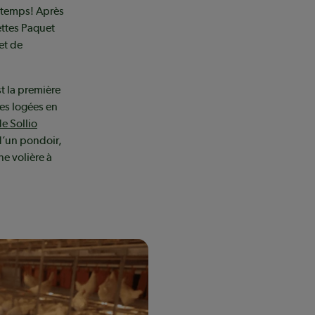
gtemps! Après
ettes Paquet
et de
t la première
les logées en
de Sollio
d’un pondoir,
ne volière à