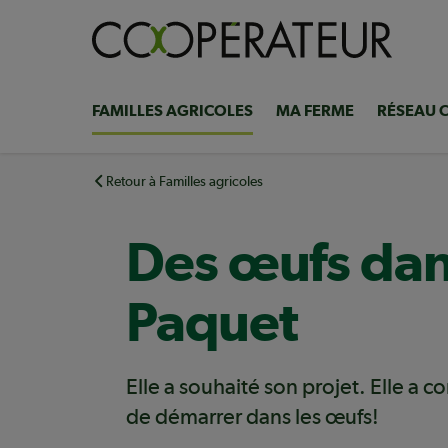
Aller
au
contenu
principal
FAMILLES AGRICOLES
MA FERME
RÉSEAU 
Navigation
principale
Retour à Familles agricoles
Des œufs dans
Paquet
Elle a souhaité son projet. Elle a c
de démarrer dans les œufs!