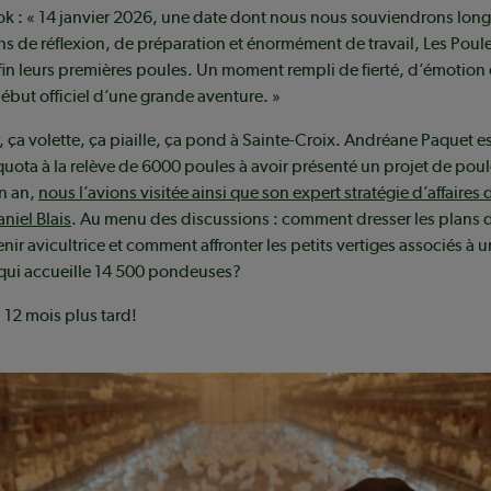
ok : « 14 janvier 2026, une date dont nous nous souviendrons lon
ns de réflexion, de préparation et énormément de travail, Les Poul
fin leurs premières poules. Un moment rempli de fierté, d’émotion 
début officiel d’une grande aventure. »
, ça volette, ça piaille, ça pond à Sainte-Croix. Andréane Paquet es
quota à la relève de 6000 poules à avoir présenté un projet de pou
un an,
nous l’avions visitée ainsi que son expert stratégie d’affaires 
niel Blais
. Au menu des discussions : comment dresser les plans 
r avicultrice et comment affronter les petits vertiges associés à u
qui accueille 14 500 pondeuses?
 12 mois plus tard!