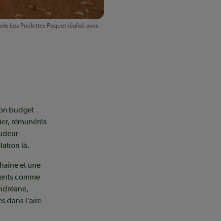
ole Les Poulettes Paquet réalisé avec
son budget
ier, rémunérés
oudeur-
lation là.
chaîne et une
ements comme
Andréane,
s dans l’aire