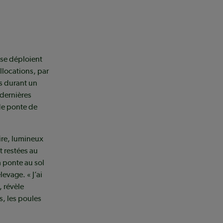
 se déploient
llocations, par
s durant un
 dernières
de ponte de
ire, lumineux
t restées au
a ponte au sol
levage. « J’ai
, révèle
, les poules