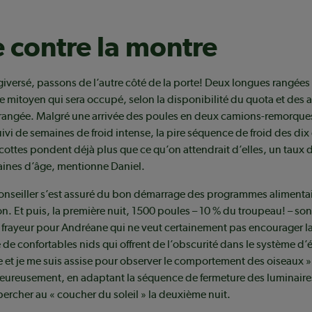
 contre la montre
giversé, passons de l’autre côté de la porte! Deux longues rangées
 mitoyen qui sera occupé, selon la disponibilité du quota et des a
 rangée. Malgré une arrivée des poules en deux camions-remorque
vi de semaines de froid intense, la pire séquence de froid des dix
cottes pondent déjà plus que ce qu’on attendrait d’elles, un taux 
aines d’âge, mentionne Daniel.
conseiller s’est assuré du bon démarrage des programmes alimenta
ion. Et puis, la première nuit, 1500 poules – 10 % du troupeau! – son
e frayeur pour Andréane qui ne veut certainement pas encourager l
 de confortables nids qui offrent de l’obscurité dans le système d’é
e et je me suis assise pour observer le comportement des oiseaux »
eureusement, en adaptant la séquence de fermeture des luminaires
 percher au « coucher du soleil » la deuxième nuit.