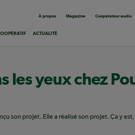
Navigation
À propos
Magazine
Coopérateur audio
utilitaire
COOPÉRATIF
ACTUALITÉ
 les yeux chez Pou
onçu son projet. Elle a réalisé son projet. Ça y es