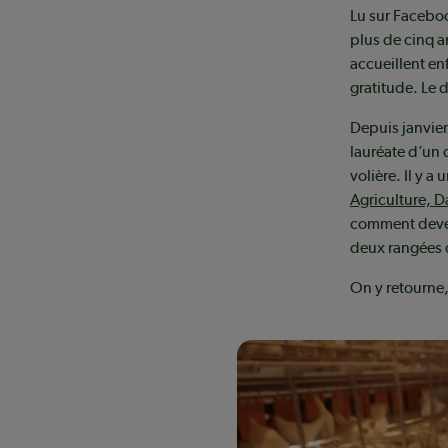
Lu sur Facebo
plus de cinq a
accueillent en
gratitude. Le 
Depuis janvier
lauréate d’un 
volière. Il y a 
Agriculture, Da
comment deveni
deux rangées 
On y retourne,