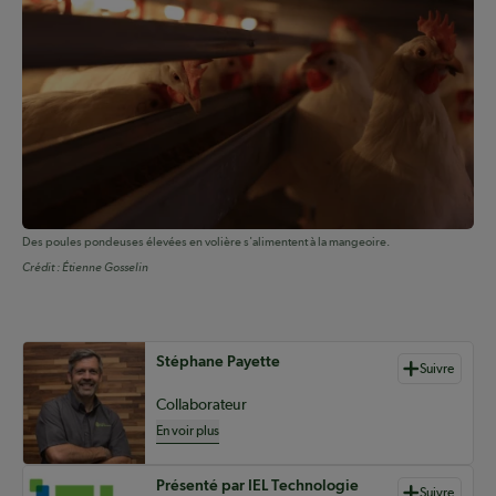
Des poules pondeuses élevées en volière s'alimentent à la mangeoire.
Crédit :
Étienne Gosselin
Auteurs de contenu
Stéphane Payette
Suivre
Collaborateur
En voir plus
Présenté par IEL Technologie
Suivre