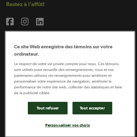
Restez à l’affût!
Ce site Web enregistre des témoins sur votre
ordinateur.
Abonnement à l’infolettre
Le respect de votre vie privée compte pour nous. Ces témoins
sont utilisés pour recueillir des renseignements, nous et nos
partenaires utilisons ces renseignements pour améliorer et
personnaliser votre expérience de navigation, améliorer la
Coopérateur est publié par Sollio Groupe Coopératif.
performance de notre site web, collecter des statistiques et faire
Il est l’outil d’information de la coopération agricole
québécoise.
de la publicité ciblée.
Tout refuser
Tout accepter
Footer
Politique de vie privée
Personnaliser vos choix
legal
© 2026 - Coopérateur - Tous droits réservés