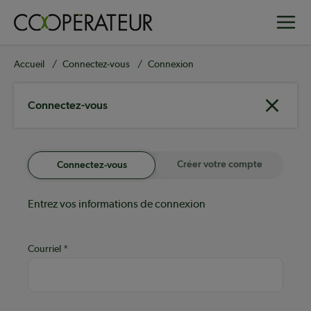
Aller
Toggle
au
contenu
principal
Fil
Accueil
Connectez-vous
Connexion
d'Ariane
Connectez-vous
Créer votre compte
Connectez-vous
Entrez vos informations de connexion
Courriel