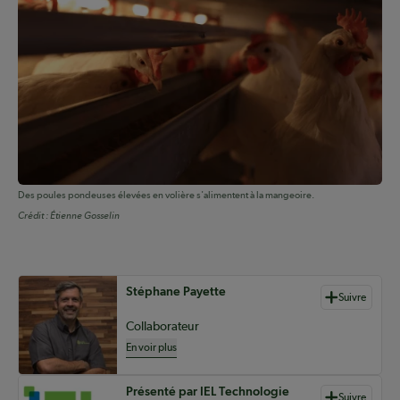
Des poules pondeuses élevées en volière s'alimentent à la mangeoire.
Crédit :
Étienne Gosselin
Auteurs de contenu
Stéphane Payette
Suivre
Collaborateur
En voir plus
Présenté par IEL Technologie
Suivre