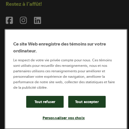
Restez à l’affût!
Ce site Web enregistre des témoins sur votre
ordinateur.
Abonnement à l’infolettre
Le respect de votre vie privée compte pour nous. Ces témoins
sont utilisés pour recueillir des renseignements, nous et nos
partenaires utilisons ces renseignements pour améliorer et
personnaliser votre expérience de navigation, améliorer la
Coopérateur est publié par Sollio Groupe Coopératif.
performance de notre site web, collecter des statistiques et faire
Il est l’outil d’information de la coopération agricole
québécoise.
de la publicité ciblée.
Tout refuser
Tout accepter
Footer
Politique de vie privée
Personnaliser vos choix
legal
© 2026 - Coopérateur - Tous droits réservés