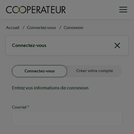
Aller
Toggle
au
contenu
principal
Fil
Accueil
Connectez-vous
Connexion
d'Ariane
Connectez-vous
Créer votre compte
Connectez-vous
Entrez vos informations de connexion
Courriel