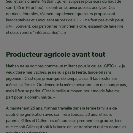
Seul et sans crainte, Nathan, qui en surpasse plusieurs du haut de
son 1,85 m (6 pi 1 po), le confronte, ainsi que ses acolytes. Ces
derniers, ébranlés, réalisent rapidement que leurs propos sont
inacceptables et s’excusent auprès de lui. « Il ne faut pas avoir peur,
dit-il. Souvent, ces personnes n’ont rien à dire, essaient de faire rire
et de se rendre ″intéressantes″... »
Producteur agricole avant tout
Nathan ne se voit pas comme un militant pour la cause LGBTQ+. « Je
veux traire mes vaches, je ne suis pas la Fierté, lance-t-il sans
jugement. C’est que je manque de temps, aussi. Il faut rester soi-
même, s’affirmer. On demeure la même personne, on ne change pas,
mais il faut se parler. C’est le meilleur moyen pour moi de faire ma
part pour la communauté. »
À maintenant 25 ans, Nathan travaille dans la ferme familiale de
quatrième génération avec son frère Loucas, 30 ans, et leurs
parents, Gilles et Cathie.Les décisions se prennent en groupe, bien
que ce soit Gilles qui soit à la barre de l’entreprise et qui en donne les