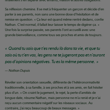
finalement s’en séparer avec enfants, maison et autres obligations.
Sa réflexion chemine. Il se met à fréquenter un garçon et décide d’en
parler à ses parents, non sans une bonne dose d’hésitation et de
remise en question. « Ça leur est quand même rentré dedans, confie
Nathan. C’est normal, il fallait leur laisser le temps de digérer ça. »
Une fois la surprise passée, ses parents l’ont accueilli avec une
grande bienveillance, comme tous ses proches et amis de toujours.
Quand tu sais que t’es rendu là dans ta vie, et que tu
sais où tu t’en vas, les gens ne te jugeront pas et n’auront
pas d’opinions négatives. Tu es la même personne.
— Nathan Dupuis
Révéler son orientation sexuelle, différente de l’hétéronormativité
traditionnelle, à sa famille, à ses proches et à ses amis, en fait hésiter
plus d’un. « On craint le jugement, le rejet, la perte d’amitiés de
longue date, résume Nathan, mais personne ne m’a renié et je n’ai
reçu aucun commentaire négatif sur les réseaux sociaux. Au
contraire, j’ai reçu beaucoup de beaux messages. »