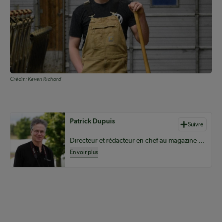
Crédit :
Keven Richard
Auteurs de contenu
Patrick Dupuis
Suivre
Directeur et rédacteur en chef au magazine Coopérateur
En voir plus
Coopérateur