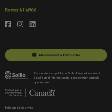
Restez à l’affût!
Abonnement à l’infolettre
Coopérateur est publié par Sollio Groupe Coopératif.
Il est l’outil d’information de la coopération agricole
québécoise.
Footer
Politique de vie privée