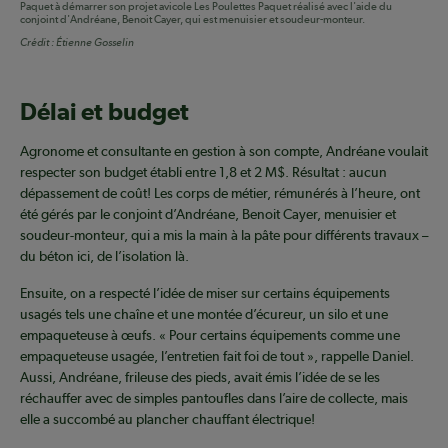
Paquet à démarrer son projet avicole Les Poulettes Paquet réalisé avec l'aide du
conjoint d'Andréane, Benoit Cayer, qui est menuisier et soudeur-monteur.
Crédit :
Étienne Gosselin
Délai et budget
Agronome et consultante en gestion à son compte, Andréane voulait
respecter son budget établi entre 1,8 et 2 M$. Résultat : aucun
dépassement de coût! Les corps de métier, rémunérés à l’heure, ont
été gérés par le conjoint d’Andréane, Benoit Cayer, menuisier et
soudeur-monteur, qui a mis la main à la pâte pour différents travaux –
du béton ici, de l’isolation là.
Ensuite, on a respecté l’idée de miser sur certains équipements
usagés tels une chaîne et une montée d’écureur, un silo et une
empaqueteuse à œufs. « Pour certains équipements comme une
empaqueteuse usagée, l’entretien fait foi de tout », rappelle Daniel.
Aussi, Andréane, frileuse des pieds, avait émis l’idée de se les
réchauffer avec de simples pantoufles dans l’aire de collecte, mais
elle a succombé au plancher chauffant électrique!