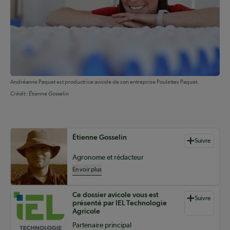
Andréanne Paquet est productrice avicole de son entreprise Poulettes Paquet.
Crédit :
Étienne Gosselin
Auteurs de contenu
Étienne Gosselin
Suivre
Agronome et rédacteur
En voir plus
Ce dossier avicole vous est
Suivre
présenté par IEL Technologie
Agricole
Partenaire principal