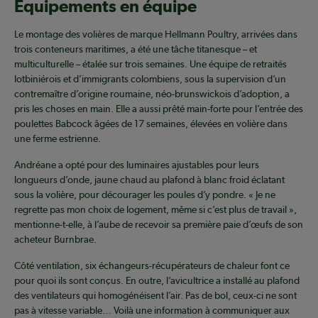
Équipements en équipe
Le montage des volières de marque Hellmann Poultry, arrivées dans
trois conteneurs maritimes, a été une tâche titanesque – et
multiculturelle – étalée sur trois semaines. Une équipe de retraités
lotbiniérois et d’immigrants colombiens, sous la supervision d’un
contremaître d’origine roumaine, néo-brunswickois d’adoption, a
pris les choses en main. Elle a aussi prêté main-forte pour l’entrée des
poulettes Babcock âgées de 17 semaines, élevées en volière dans
une ferme estrienne.
Andréane a opté pour des luminaires ajustables pour leurs
longueurs d’onde, jaune chaud au plafond à blanc froid éclatant
sous la volière, pour décourager les poules d’y pondre. « Je ne
regrette pas mon choix de logement, même si c’est plus de travail »,
mentionne-t-elle, à l’aube de recevoir sa première paie d’œufs de son
acheteur Burnbrae.
Côté ventilation, six échangeurs-récupérateurs de chaleur font ce
pour quoi ils sont conçus. En outre, l’avicultrice a installé au plafond
des ventilateurs qui homogénéisent l’air. Pas de bol, ceux-ci ne sont
pas à vitesse variable… Voilà une information à communiquer aux