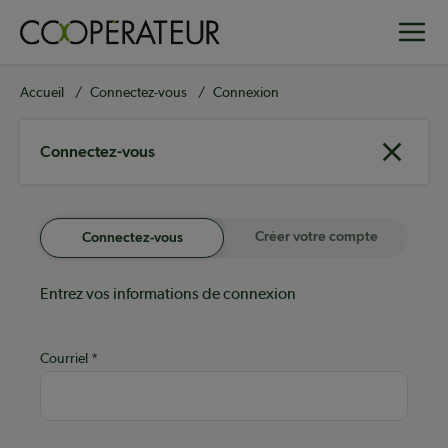
Aller
Toggle
au
contenu
principal
Fil
Accueil
Connectez-vous
Connexion
d'Ariane
Connectez-vous
Créer votre compte
Connectez-vous
Entrez vos informations de connexion
Courriel