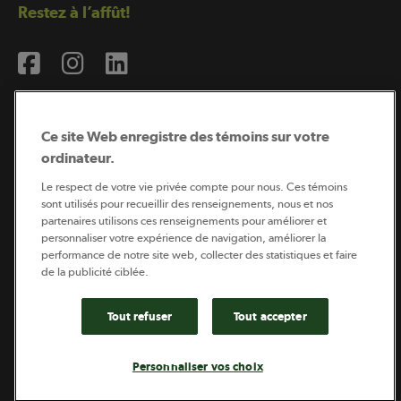
Restez à l’affût!
Ce site Web enregistre des témoins sur votre
ordinateur.
Abonnement à l’infolettre
Le respect de votre vie privée compte pour nous. Ces témoins
sont utilisés pour recueillir des renseignements, nous et nos
partenaires utilisons ces renseignements pour améliorer et
personnaliser votre expérience de navigation, améliorer la
Coopérateur est publié par Sollio Groupe Coopératif.
performance de notre site web, collecter des statistiques et faire
Il est l’outil d’information de la coopération agricole
québécoise.
de la publicité ciblée.
Tout refuser
Tout accepter
Footer
Politique de vie privée
Personnaliser vos choix
legal
© 2026 - Coopérateur - Tous droits réservés