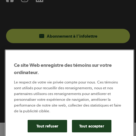
Abonnement à l’infolettre
Coopérateur est publié par Sollio Groupe Coopératif.
Il est l’outil d’information de la coopération agricole
Ce site Web enregistre des témoins sur votre
québécoise.
ordinateur.
Le respect de votre vie privée compte pour nous. Ces témoins
sont utilisés pour recueillir des renseignements, nous et nos
partenaires utilisons ces renseignements pour améliorer et
Footer
personnaliser votre expérience de navigation, améliorer la
Politique de vie privée
performance de notre site web, collecter des statistiques et faire
legal
© 2026 - Coopérateur - Tous droits réservés
de la publicité ciblée.
Tout refuser
Tout accepter