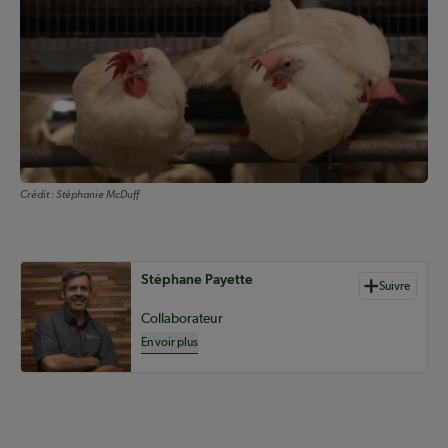
Crédit :
Stéphanie McDuff
Auteurs de contenu
Stéphane Payette
Suivre
Collaborateur
En voir plus