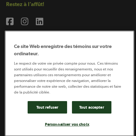
Restez à l’affût!
Ce site Web enregistre des témoins sur votre
ordinateur.
Abonnement à l’infolettre
Le respect de votre vie privée compte pour nous. Ces témoins
sont utilisés pour recueillir des renseignements, nous et nos
partenaires utilisons ces renseignements pour améliorer et
personnaliser votre expérience de navigation, améliorer la
Coopérateur est publié par Sollio Groupe Coopératif.
performance de notre site web, collecter des statistiques et faire
Il est l’outil d’information de la coopération agricole
québécoise.
de la publicité ciblée.
Tout refuser
Tout accepter
Footer
Politique de vie privée
Personnaliser vos choix
legal
© 2026 - Coopérateur - Tous droits réservés