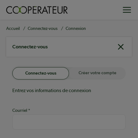
Aller
Toggle
au
contenu
principal
Fil
Accueil
Connectez-vous
Connexion
d'Ariane
Connectez-vous
Créer votre compte
Connectez-vous
Entrez vos informations de connexion
Courriel