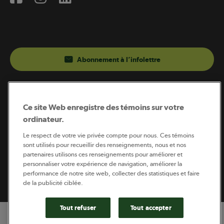
Abonnement à l’infolettre
Coopérateur est publié par Sollio Groupe Coopératif.
Il est l’outil d’information de la coopération agricole
Ce site Web enregistre des témoins sur votre
québécoise.
ordinateur.
Le respect de votre vie privée compte pour nous. Ces témoins
sont utilisés pour recueillir des renseignements, nous et nos
partenaires utilisons ces renseignements pour améliorer et
Footer
personnaliser votre expérience de navigation, améliorer la
Politique de vie privée
performance de notre site web, collecter des statistiques et faire
legal
© 2026 - Coopérateur - Tous droits réservés
de la publicité ciblée.
Tout refuser
Tout accepter