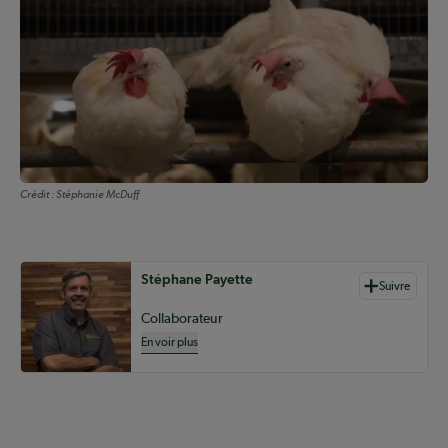
Crédit :
Stéphanie McDuff
Auteurs de contenu
Stéphane Payette
Suivre
Collaborateur
En voir plus