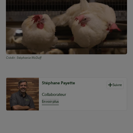
Crédit :
Stéphanie McDuff
Auteurs de contenu
Stéphane Payette
Suivre
Collaborateur
En voir plus