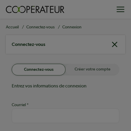
Aller
Toggle
au
contenu
principal
Fil
Accueil
Connectez-vous
Connexion
d'Ariane
Connectez-vous
Créer votre compte
Connectez-vous
Entrez vos informations de connexion
Courriel