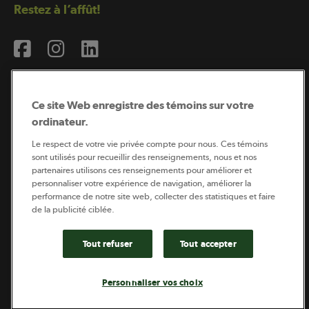
Restez à l’affût!
Ce site Web enregistre des témoins sur votre
ordinateur.
Abonnement à l’infolettre
Le respect de votre vie privée compte pour nous. Ces témoins
sont utilisés pour recueillir des renseignements, nous et nos
partenaires utilisons ces renseignements pour améliorer et
personnaliser votre expérience de navigation, améliorer la
Coopérateur est publié par Sollio Groupe Coopératif.
performance de notre site web, collecter des statistiques et faire
Il est l’outil d’information de la coopération agricole
québécoise.
de la publicité ciblée.
Tout refuser
Tout accepter
Footer
Politique de vie privée
Personnaliser vos choix
legal
© 2026 - Coopérateur - Tous droits réservés