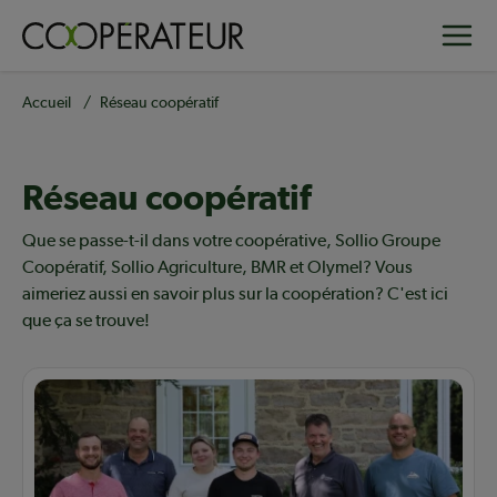
Aller
Toggle
au
contenu
principal
Fil
Accueil
Réseau coopératif
d'Ariane
Réseau coopératif
Contenu en vedette
Que se passe-t-il dans votre coopérative, Sollio Groupe
Coopératif, Sollio Agriculture, BMR et Olymel? Vous
aimeriez aussi en savoir plus sur la coopération? C'est ici
que ça se trouve!