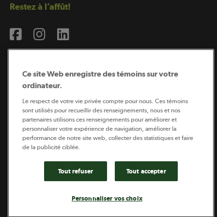
Restez à l’affût!
Ce site Web enregistre des témoins sur votre
ordinateur.
Abonnement à l’infolettre
Le respect de votre vie privée compte pour nous. Ces témoins
sont utilisés pour recueillir des renseignements, nous et nos
partenaires utilisons ces renseignements pour améliorer et
personnaliser votre expérience de navigation, améliorer la
Coopérateur est publié par Sollio Groupe Coopératif.
performance de notre site web, collecter des statistiques et faire
Il est l’outil d’information de la coopération agricole
québécoise.
de la publicité ciblée.
Tout refuser
Tout accepter
Footer
Politique de vie privée
Personnaliser vos choix
legal
© 2026 - Coopérateur - Tous droits réservés