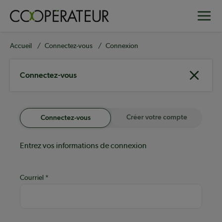
Aller
Toggle
au
contenu
principal
Fil
Accueil
Connectez-vous
Connexion
d'Ariane
Connectez-vous
Créer votre compte
Connectez-vous
Entrez vos informations de connexion
Courriel