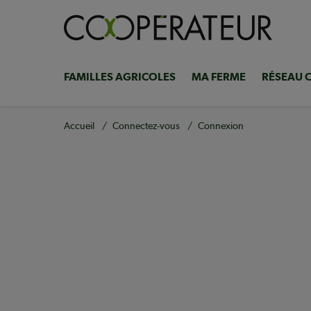
Aller
au
contenu
principal
FAMILLES AGRICOLES
MA FERME
RÉSEAU 
Navigation
principale
Fil
Accueil
Connectez-vous
Connexion
d'Ariane