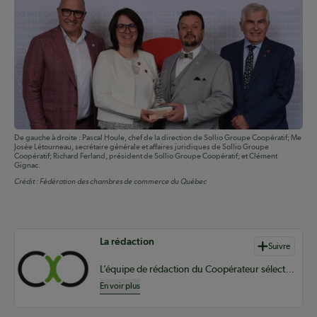
De gauche à droite : Pascal Houle, chef de la direction de Sollio Groupe Coopératif; Me
Josée Létourneau, secrétaire générale et affaires juridiques de Sollio Groupe
Coopératif; Richard Ferland, président de Sollio Groupe Coopératif; et Clément
Gignac.
Crédit :
Fédération des chambres de commerce du Québec
Auteurs de contenu
La rédaction
Suivre
L’équipe de rédaction du Coopérateur sélectionne du contenu pertinent à vos informations coopératives à l’échelle provinciale, nationale et internationale.
En voir plus