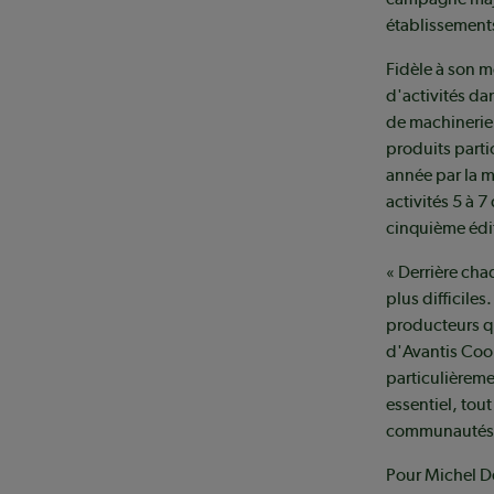
établissements
Fidèle à son m
d'activités da
de machinerie A
produits parti
année par la m
activités 5 à 7
cinquième édi
« Derrière cha
plus difficile
producteurs qu
d'Avantis Coop
particulièreme
essentiel, tou
communautés.
Pour Michel De