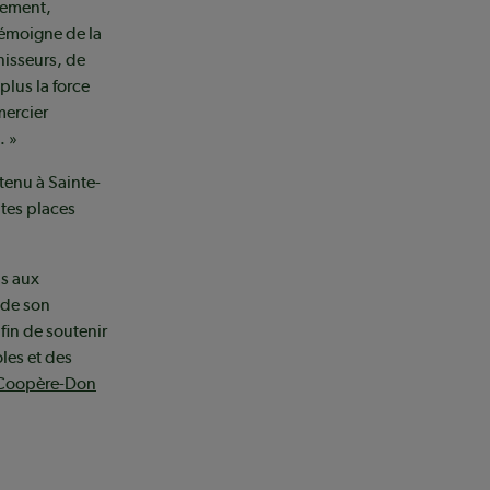
cement,
témoigne de la
nisseurs, de
plus la force
mercier
. »
tenu à Sainte-
ntes places
ns aux
 de son
in de soutenir
les et des
e Coopère-Don