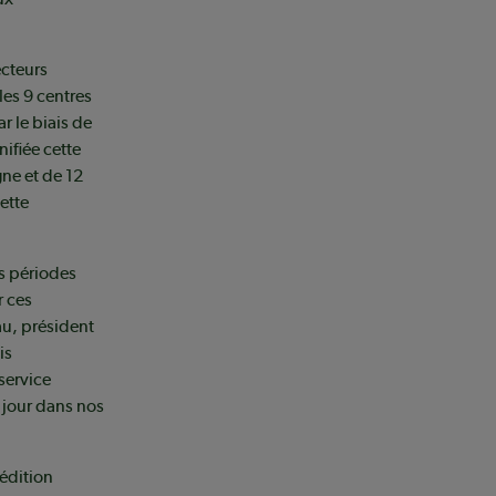
ecteurs
les 9 centres
ar le biais de
nifiée cette
ne et de 12
cette
es périodes
r ces
au, président
is
service
 jour dans nos
 édition