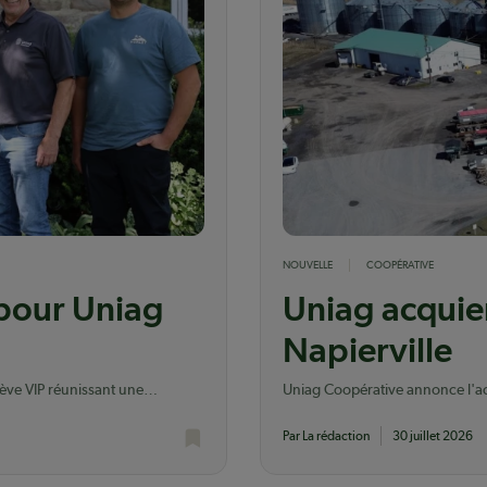
NOUVELLE
COOPÉRATIVE
 pour Uniag
Uniag acquier
Napierville
lève VIP réunissant une
Uniag Coopérative annonce l'acq
dont elle possédait déjà le terrai
Par La rédaction
30 juillet 2026