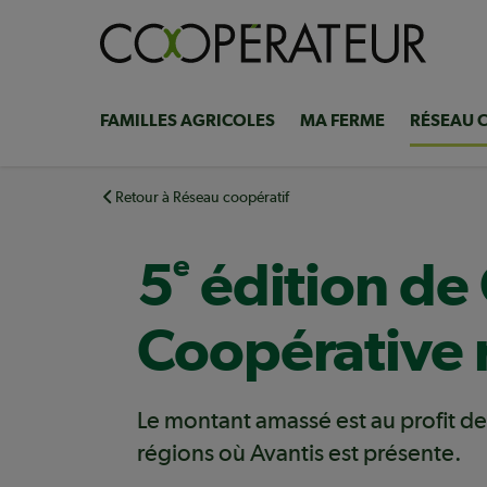
Aller
au
contenu
principal
FAMILLES AGRICOLES
MA FERME
RÉSEAU 
Navigation
principale
Retour à Réseau coopératif
e
5
édition de
Coopérative 
Le montant amassé est au profit des
régions où Avantis est présente.