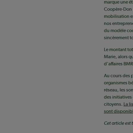
marque une ét
Coopère-Don n
mobilisation e
nos entreprene
du modèle coop
sincèrement to
Le montant tot
Marie, alors q
d'affaires BMR
Au cours des 
organismes bén
réseau, les s
des initiative
citoyens.
La l
sont disponibl
Cet article es