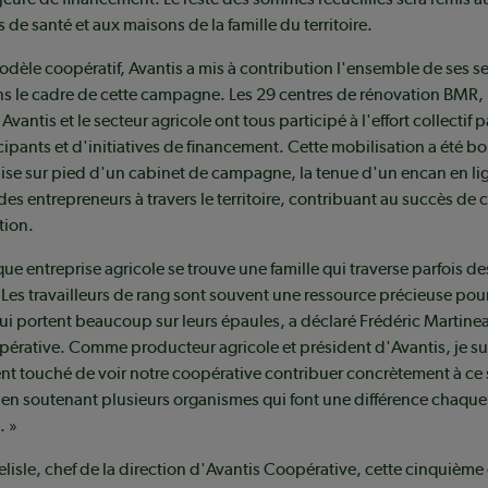
 de santé et aux maisons de la famille du territoire.
odèle coopératif, Avantis a mis à contribution l'ensemble de ses s
ns le cadre de cette campagne. Les 29 centres de rénovation BMR, 
vantis et le secteur agricole ont tous participé à l'effort collectif p
cipants et d'initiatives de financement. Cette mobilisation a été bo
ise sur pied d'un cabinet de campagne, la tenue d'un encan en lig
 des entrepreneurs à travers le territoire, contribuant au succès de 
tion.
que entreprise agricole se trouve une famille qui traverse parfois d
s. Les travailleurs de rang sont souvent une ressource précieuse pou
i portent beaucoup sur leurs épaules, a déclaré Frédéric Martine
érative. Comme producteur agricole et président d'Avantis, je su
nt touché de voir notre coopérative contribuer concrètement à ce 
t en soutenant plusieurs organismes qui font une différence chaque
 »
lisle, chef de la direction d'Avantis Coopérative, cette cinquième