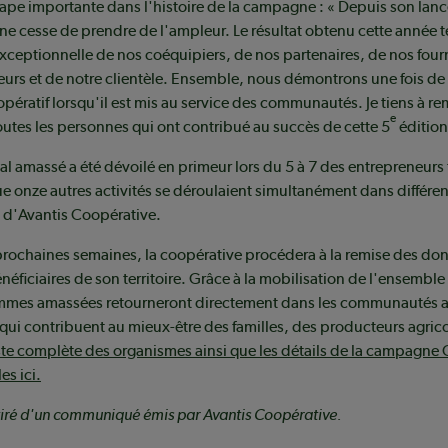
ape importante dans l'histoire de la campagne : « Depuis son lan
e cesse de prendre de l'ampleur. Le résultat obtenu cette année 
xceptionnelle de nos coéquipiers, de nos partenaires, de nos four
urs et de notre clientèle. Ensemble, nous démontrons une fois de 
ératif lorsqu'il est mis au service des communautés. Je tiens à re
e
utes les personnes qui ont contribué au succès de cette 5
édition
al amassé a été dévoilé en primeur lors du 5 à 7 des entrepreneurs 
ue onze autres activités se déroulaient simultanément dans différe
 d'Avantis Coopérative.
prochaines semaines, la coopérative procédera à la remise des do
éficiaires de son territoire. Grâce à la mobilisation de l'ensemble
ommes amassées retourneront directement dans les communautés af
s qui contribuent au mieux-être des familles, des producteurs agrico
iste complète des organismes ainsi que les détails de la campagn
es ici.
t tiré d'un communiqué émis par Avantis Coopérative.