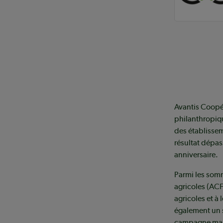
Avantis Coopé
philanthropiqu
des établissem
résultat dépass
anniversaire.
Parmi les somm
agricoles (ACF
agricoles et 
également un s
campagne maje