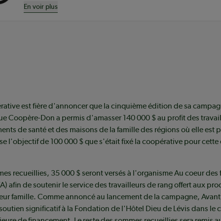
En voir plus
rative est fière d'annoncer que la cinquième édition de sa campa
e Coopère-Don a permis d'amasser 140 000 $ au profit des travail
ents de santé et des maisons de la famille des régions où elle est 
e l'objectif de 100 000 $ que s'était fixé la coopérative pour cette
es recueillies, 35 000 $ seront versés à l'organisme Au coeur des 
A) afin de soutenir le service des travailleurs de rang offert aux pr
à leur famille. Comme annoncé au lancement de la campagne, Avant
outien significatif à la Fondation de l'Hôtel Dieu de Lévis dans le 
ure de financement. Le reste des sommes recueillies sera remis a