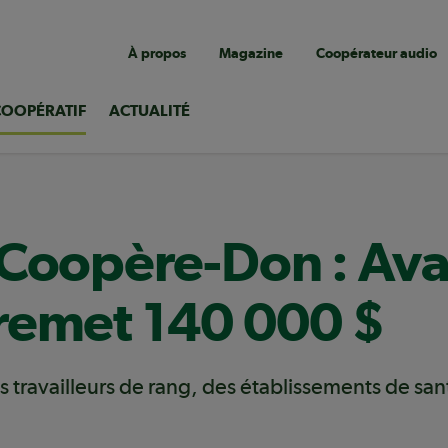
Navigation
À propos
Magazine
Coopérateur audio
utilitaire
COOPÉRATIF
ACTUALITÉ
 Coopère-Don : Ava
remet 140 000 $
 travailleurs de rang, des établissements de san