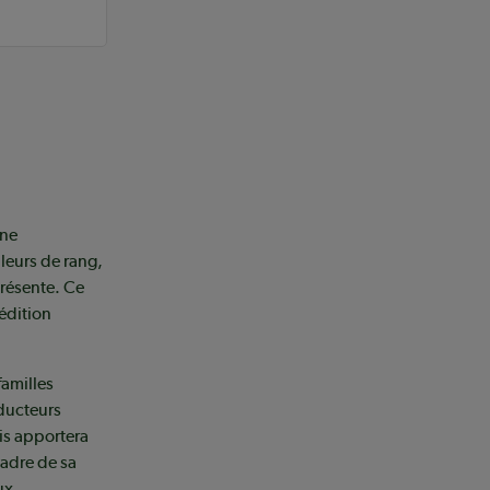
gne
leurs de rang,
présente. Ce
 édition
familles
oducteurs
is apportera
cadre de sa
ux