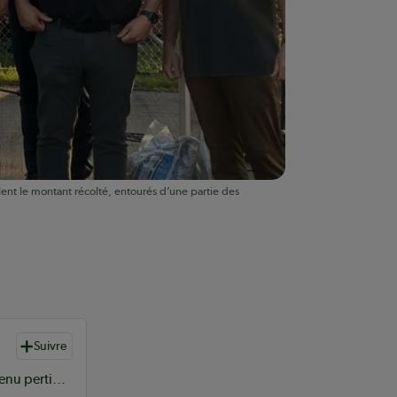
ilent le montant récolté, entourés d’une partie des
Suivre
L’équipe de rédaction du Coopérateur sélectionne du contenu pertinent à vos informations coopératives à l’échelle provinciale, nationale et internationale.