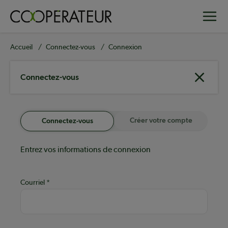
Aller
Toggle
au
contenu
principal
Fil
Accueil
Connectez-vous
Connexion
d'Ariane
Connectez-vous
Créer votre compte
Connectez-vous
Entrez vos informations de connexion
Courriel