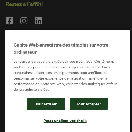
Restez à l’affût!
Ce site Web enregistre des témoins sur votre
ordinateur.
Abonnement à l’infolettre
Le respect de votre vie privée compte pour nous. Ces témoins
sont utilisés pour recueillir des renseignements, nous et nos
partenaires utilisons ces renseignements pour améliorer et
personnaliser votre expérience de navigation, améliorer la
Coopérateur est publié par Sollio Groupe Coopératif.
performance de notre site web, collecter des statistiques et faire
Il est l’outil d’information de la coopération agricole
québécoise.
de la publicité ciblée.
Tout refuser
Tout accepter
Footer
Politique de vie privée
Personnaliser vos choix
legal
© 2026 - Coopérateur - Tous droits réservés