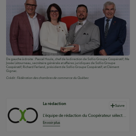
De gauche à droite : Pascal Houle, chef de la direction de Sollio Groupe Coopératif; Me
Josée Létourneau, secrétaire générale et affaires juridiques de Sollio Groupe
Coopératif; Richard Ferland, président de Sollio Groupe Coopératif; et Clément
Gignac.
Crédit :
Fédération des chambres de commerce du Québec
Auteurs de contenu
La rédaction
Suivre
L’équipe de rédaction du Coopérateur sélectionne du contenu pertinent à vos informations coopératives à l’échelle provinciale, nationale et internationale.
En voir plus