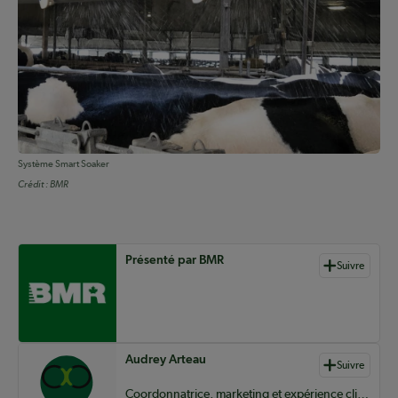
Système Smart Soaker
Crédit :
BMR
Auteurs de contenu
Présenté par BMR
Suivre
Audrey Arteau
Suivre
Coordonnatrice, marketing et expérience client – clientèles agricoles chez BMR