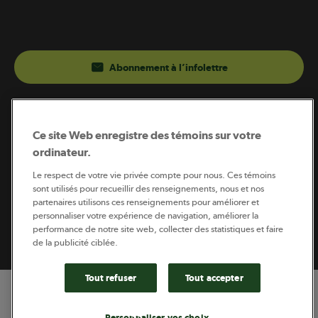
Abonnement à l’infolettre
Coopérateur est publié par Sollio Groupe Coopératif.
Il est l’outil d’information de la coopération agricole
Ce site Web enregistre des témoins sur votre
québécoise.
ordinateur.
Le respect de votre vie privée compte pour nous. Ces témoins
sont utilisés pour recueillir des renseignements, nous et nos
partenaires utilisons ces renseignements pour améliorer et
Footer
personnaliser votre expérience de navigation, améliorer la
Politique de vie privée
performance de notre site web, collecter des statistiques et faire
legal
© 2026 - Coopérateur - Tous droits réservés
de la publicité ciblée.
Tout refuser
Tout accepter
Personnaliser vos choix