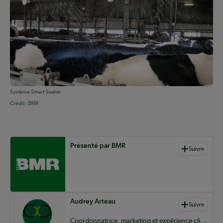
Système Smart Soaker
Crédit :
BMR
Auteurs de contenu
Présenté par BMR
Suivre
Audrey Arteau
Suivre
Coordonnatrice, marketing et expérience client – clientèles agricoles chez BMR