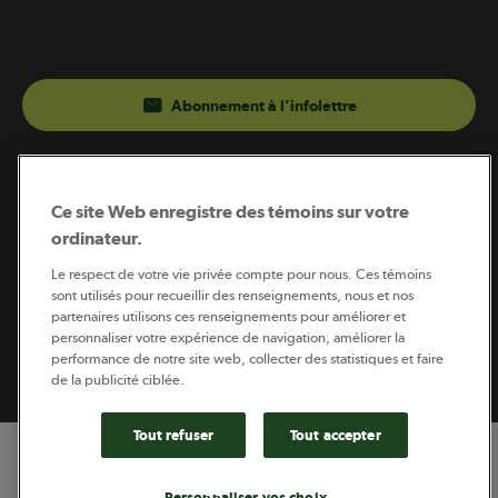
Abonnement à l’infolettre
Coopérateur est publié par Sollio Groupe Coopératif.
Il est l’outil d’information de la coopération agricole
Ce site Web enregistre des témoins sur votre
québécoise.
ordinateur.
Le respect de votre vie privée compte pour nous. Ces témoins
sont utilisés pour recueillir des renseignements, nous et nos
partenaires utilisons ces renseignements pour améliorer et
Footer
personnaliser votre expérience de navigation, améliorer la
Politique de vie privée
performance de notre site web, collecter des statistiques et faire
legal
© 2026 - Coopérateur - Tous droits réservés
de la publicité ciblée.
Tout refuser
Tout accepter
Personnaliser vos choix