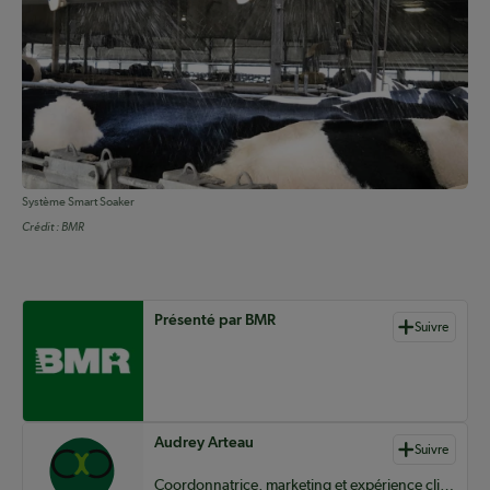
Système Smart Soaker
Crédit :
BMR
Auteurs de contenu
Présenté par BMR
Suivre
Audrey Arteau
Suivre
Coordonnatrice, marketing et expérience client – clientèles agricoles chez BMR