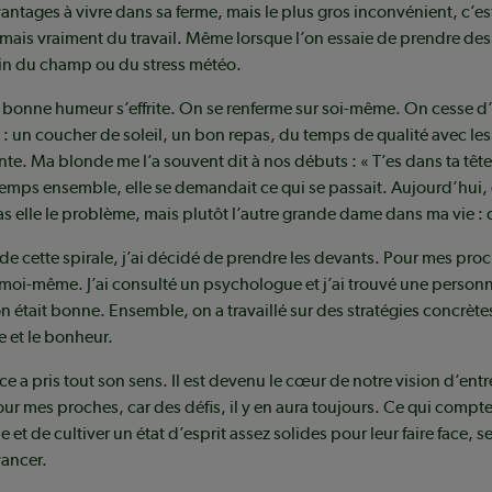
antages à vivre dans sa ferme, mais le plus gros inconvénient, c’es
mais vraiment du travail. Même lorsque l’on essaie de prendre de
oin du champ ou du stress météo.
 la bonne humeur s’effrite. On se renferme sur soi-même. On cesse d
 : un coucher de soleil, un bon repas, du temps de qualité avec les
nte. Ma blonde me l’a souvent dit à nos débuts : « T’es dans ta tête
emps ensemble, elle se demandait ce qui se passait. Aujourd’hui,
as elle le problème, mais plutôt l’autre grande dame dans ma vie 
 de cette spirale, j’ai décidé de prendre les devants. Pour mes pro
 moi-même. J’ai consulté un psychologue et j’ai trouvé une personn
était bonne. Ensemble, on a travaillé sur des stratégies concrètes. 
ce et le bonheur.
nce a pris tout son sens. Il est devenu le cœur de notre vision d’ent
 mes proches, car des défis, il y en aura toujours. Ce qui compte,
e et de cultiver un état d’esprit assez solides pour leur faire face, se
vancer.