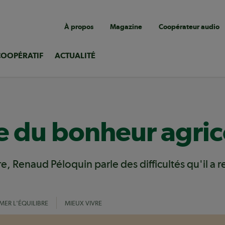
Navigation
À propos
Magazine
Coopérateur audio
utilitaire
COOPÉRATIF
ACTUALITÉ
e du bonheur agric
e, Renaud Péloquin parle des difficultés qu'il a 
ER L'ÉQUILIBRE
MIEUX VIVRE