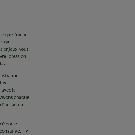
e que l’on ne
et qui
es enjeux nous
vre, pression
là.
rustration
lus
 avec la
, vivons chaque
 d’un facteur
é par le
constante. Il y