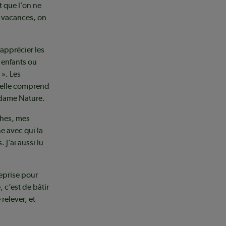
t que l’on ne
s vacances, on
’apprécier les
 enfants ou
 ». Les
 elle comprend
: dame Nature.
ches, mes
e avec qui la
J’ai aussi lu
reprise pour
 c’est de bâtir
 relever, et