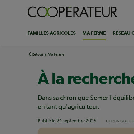
Aller
au
contenu
principal
FAMILLES AGRICOLES
MA FERME
RÉSEAU 
Navigation
principale
Retour à Ma ferme
À la recherch
Dans sa chronique Semer l'équilibr
en tant qu'agriculteur.
Publié le
24 septembre 2025
CHRONIQUE SEM