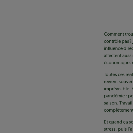
Comment trouv
contrôle pas? J
influence dire
affectent auss
économique, r
Toutes ces réa
revient souven
imprévisible. 
pandémie : pou
saison. Travail
complètement 
Et quand ça se
stress, puis l’