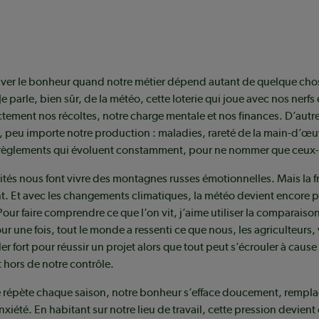
er le bonheur quand notre métier dépend autant de quelque chos
e parle, bien sûr, de la météo, cette loterie qui joue avec nos nerfs 
ctement nos récoltes, notre charge mentale et nos finances. D’autr
i, peu importe notre production : maladies, rareté de la main-d’œu
èglements qui évoluent constamment, pour ne nommer que ceux-
lités nous font vivre des montagnes russes émotionnelles. Mais la f
t. Et avec les changements climatiques, la météo devient encore p
Pour faire comprendre ce que l’on vit, j’aime utiliser la comparaison
r une fois, tout le monde a ressenti ce que nous, les agriculteurs
ler fort pour réussir un projet alors que tout peut s’écrouler à cause
hors de notre contrôle.
 répète chaque saison, notre bonheur s’efface doucement, remplac
anxiété. En habitant sur notre lieu de travail, cette pression devient 