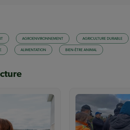
NT
AGROENVIRONNEMENT
AGRICULTURE DURABLE
E
ALIMENTATION
BIEN-ÊTRE ANIMAL
ecture