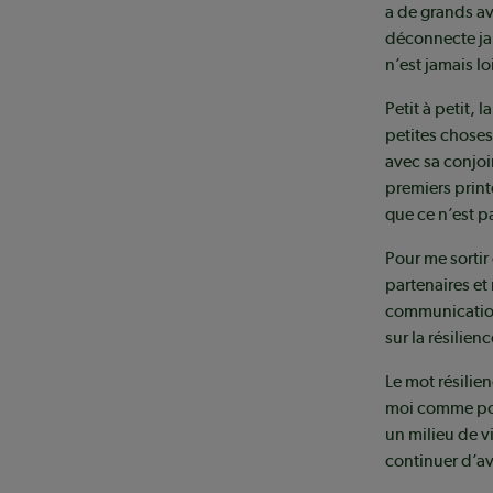
a de grands av
déconnecte ja
n’est jamais l
Petit à petit,
petites choses
avec sa conjoi
premiers print
que ce n’est p
Pour me sortir
partenaires et
communication 
sur la résilien
Le mot résilie
moi comme pour
un milieu de vi
continuer d’a