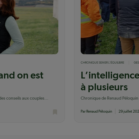
CHRONIQUE SEMER L'ÉQUILIBRE
GES
and on est
L’intelligence
à plusieurs
des conseils aux couples
Chronique de Renaud Péloquin q
des cohortes du MAPAQ.
Par Renaud Péloquin
29 juillet 20