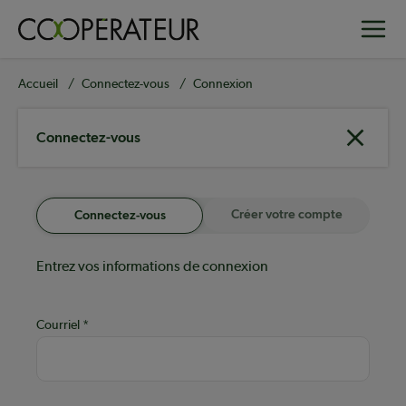
Aller
Toggle
au
contenu
principal
Fil
Accueil
Connectez-vous
Connexion
d'Ariane
Connectez-vous
Créer votre compte
Connectez-vous
Entrez vos informations de connexion
Courriel