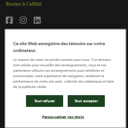
Restez à l’affût!
Ce site Web enregistre des témoins sur votre
ordinateur.
Abonnement à l’infolettre
Le respect de votre vie privée compte pour nous. Ces témoins
sont utilisés pour recueillir des renseignements, nous et nos
partenaires utilisons ces renseignements pour améliorer et
personnaliser votre expérience de navigation, améliorer la
Coopérateur est publié par Sollio Groupe Coopératif.
performance de notre site web, collecter des statistiques et faire
Il est l’outil d’information de la coopération agricole
québécoise.
de la publicité ciblée.
Tout refuser
Tout accepter
Footer
Politique de vie privée
Personnaliser vos choix
legal
© 2026 - Coopérateur - Tous droits réservés