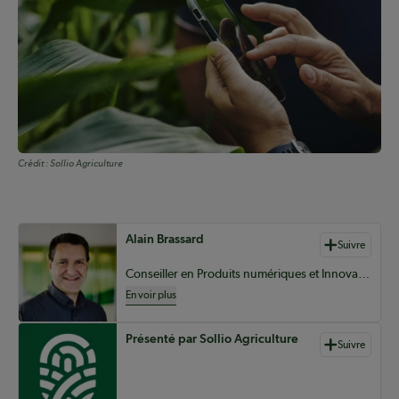
Crédit :
Sollio Agriculture
Auteurs de contenu
Alain Brassard
Suivre
Conseiller en Produits numériques et Innovation chez Sollio Agriculture
En voir plus
Présenté par Sollio Agriculture
Suivre