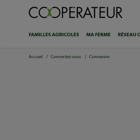
Aller
au
contenu
principal
FAMILLES AGRICOLES
MA FERME
RÉSEAU 
Navigation
principale
Fil
Accueil
Connectez-vous
Connexion
d'Ariane