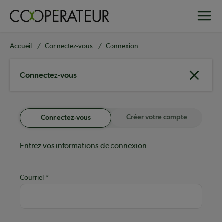
Aller
Toggle
au
contenu
principal
Fil
Accueil
Connectez-vous
Connexion
d'Ariane
Connectez-vous
Créer votre compte
Connectez-vous
Entrez vos informations de connexion
Courriel