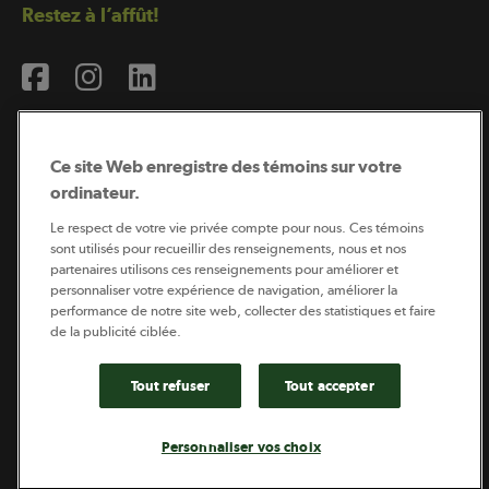
Restez à l’affût!
Ce site Web enregistre des témoins sur votre
ordinateur.
Abonnement à l’infolettre
Le respect de votre vie privée compte pour nous. Ces témoins
sont utilisés pour recueillir des renseignements, nous et nos
partenaires utilisons ces renseignements pour améliorer et
personnaliser votre expérience de navigation, améliorer la
Coopérateur est publié par Sollio Groupe Coopératif.
performance de notre site web, collecter des statistiques et faire
Il est l’outil d’information de la coopération agricole
québécoise.
de la publicité ciblée.
Tout refuser
Tout accepter
Footer
Politique de vie privée
Personnaliser vos choix
legal
© 2026 - Coopérateur - Tous droits réservés