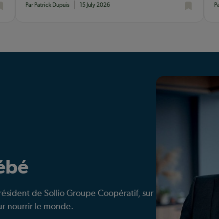
Par Patrick Dupuis
15 July 2026
P
bébé
résident de Sollio Groupe Coopératif, sur
our nourrir le monde.