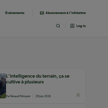
Évènements
Abonnement à l’infolettre
Log in
Toggle Search
L’intelligence du terrain, ça se
cultive à plusieurs
Par Renaud Péloquin
29 July 2026