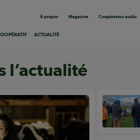
Navigation
À propos
Magazine
Coopérateur audio
utilitaire
COOPÉRATIF
ACTUALITÉ
 l’actualité