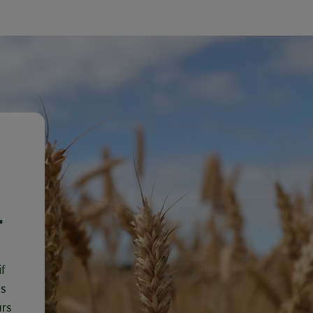
r
f
es
rs