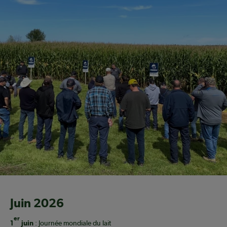
Juin 2026
er
1
juin
: Journée mondiale du lait