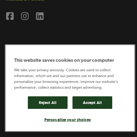
Abonnement à l’infolettre
This website saves cookies on your computer
We take your privacy seriously. Cookies are used to collect
information, which we and our partners use to enhance and
Coopérateur est publié par Sollio Groupe Coopératif.
personalize your browsing experience, improve our website’s
Il est l’outil d’information de la coopération agricole
performance, collect statistics and target advertising.
québécoise.
Reject All
Accept All
Footer
Politique de vie privée
Personalize your choices
legal
© 2026 - Coopérateur - Tous droits réservés