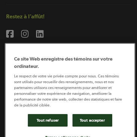
Restez à l’affût!
Ce site Web enregistre des témoins sur votre
ordinateur.
Abonnement à l’infolettre
Le respect de votre vie privée compte pour nous. Ces témoins
sont utilisés pour recueillir des renseignements, nous et nos
partenaires utilisons ces renseignements pour améliorer et
personnaliser votre expérience de navigation, améliorer la
Coopérateur est publié par Sollio Groupe Coopératif.
performance de notre site web, collecter des statistiques et faire
Il est l’outil d’information de la coopération agricole
de la publicité ciblée.
québécoise.
Tout refuser
Tout accepter
Footer
Politique de vie privée