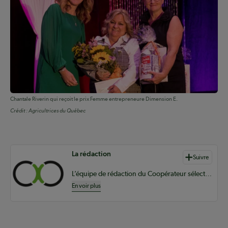
Chantale Riverin qui reçoit le prix Femme entrepreneure Dimension E.
Crédit :
Agricultrices du Québec
Auteurs de contenu
La rédaction
Suivre
L’équipe de rédaction du Coopérateur sélectionne du contenu pertinent à vos informations coopératives à l’échelle provinciale, nationale et internationale.
En voir plus