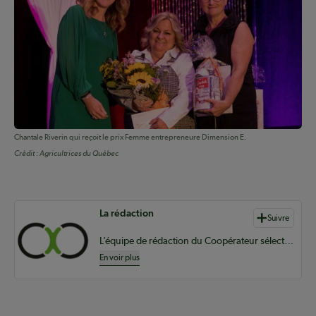
Chantale Riverin qui reçoit le prix Femme entrepreneure Dimension E.
Crédit :
Agricultrices du Québec
Auteurs de contenu
La rédaction
Suivre
L’équipe de rédaction du Coopérateur sélectionne du contenu pertinent à vos informations coopératives à l’échelle provinciale, nationale et internationale.
En voir plus