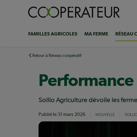
Aller
au
contenu
principal
FAMILLES AGRICOLES
MA FERME
RÉSEAU 
Navigation
principale
Retour à Réseau coopératif
Performance l
Sollio Agriculture dévoile les ferm
Publié le
31 mars 2026
NOUVELLE
SOLLI