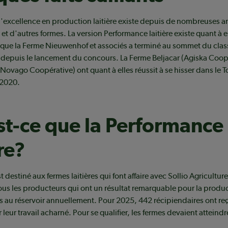
'excellence en production laitière existe depuis de nombreuses a
et d'autres formes. La version Performance laitière existe quant à e
que la Ferme Nieuwenhof et associés a terminé au sommet du cla
epuis le lancement du concours. La Ferme Beljacar (Agiska Coopér
ovago Coopérative) ont quant à elles réussit à se hisser dans le 
 2020.
t-ce que la Performance
re?
 destiné aux fermes laitières qui font affaire avec Sollio Agriculture.
us les producteurs qui ont un résultat remarquable pour la produ
s au réservoir annuellement. Pour 2025, 442 récipiendaires ont reç
leur travail acharné. Pour se qualifier, les fermes devaient atteindr