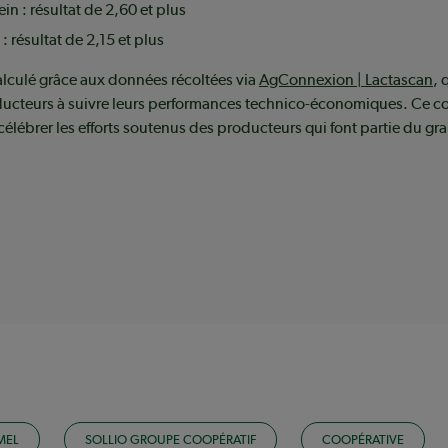
in : résultat de 2,60 et plus
: résultat de 2,15 et plus
alculé grâce aux données récoltées via
AgConnexion | Lactascan
, 
oducteurs à suivre leurs performances technico-économiques. Ce c
célébrer les efforts soutenus des producteurs qui font partie du gr
MEL
SOLLIO GROUPE COOPÉRATIF
COOPÉRATIVE