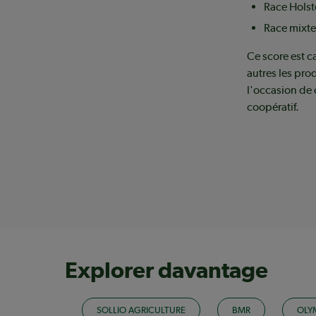
Race Holste
Race mixte 
Ce score est c
autres les pr
l'occasion de 
coopératif.
Explorer davantage
SOLLIO AGRICULTURE
BMR
OLY