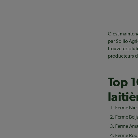
C'est maintena
par Sollio Agr
trouverez plut
producteurs de
Top 1
laiti
Ferme Nieu
Ferme Belj
Ferme Aman
Ferme Roqu