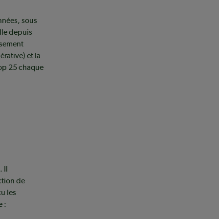
nnées, sous
lle depuis
ssement
ative) et la
Top 25 chaque
 Il
ction de
u les
e :