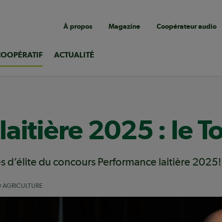
Navigation
À propos
Magazine
Coopérateur audio
utilitaire
COOPÉRATIF
ACTUALITÉ
aitière 2025 : le 
es d’élite du concours Performance laitière 2025!
O AGRICULTURE