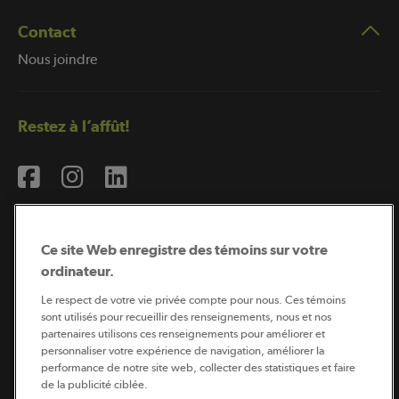
Contact
Nous joindre
Restez à l’affût!
Ce site Web enregistre des témoins sur votre
ordinateur.
Abonnement à l’infolettre
Le respect de votre vie privée compte pour nous. Ces témoins
sont utilisés pour recueillir des renseignements, nous et nos
partenaires utilisons ces renseignements pour améliorer et
personnaliser votre expérience de navigation, améliorer la
Coopérateur est publié par Sollio Groupe Coopératif.
performance de notre site web, collecter des statistiques et faire
Il est l’outil d’information de la coopération agricole
québécoise.
de la publicité ciblée.