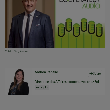
Crédit :
Coopérateur
Auteurs de contenu
Andréa Renaud
Suivre
Directrice des Affaires coopératives chez Sollio Groupe Coopératif
En voir plus