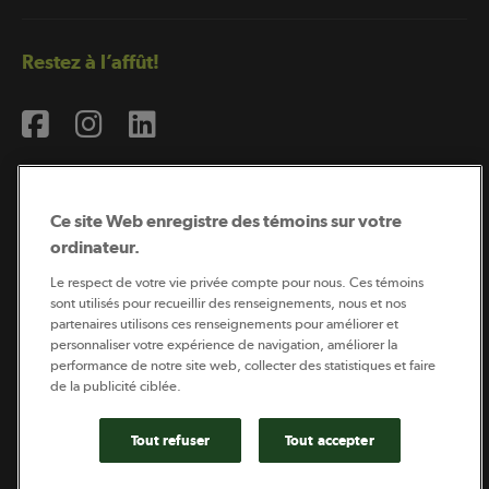
Restez à l’affût!
Ce site Web enregistre des témoins sur votre
ordinateur.
Abonnement à l’infolettre
Le respect de votre vie privée compte pour nous. Ces témoins
sont utilisés pour recueillir des renseignements, nous et nos
partenaires utilisons ces renseignements pour améliorer et
Coopérateur est publié par Sollio Groupe Coopératif.
personnaliser votre expérience de navigation, améliorer la
Il est l’outil d’information de la coopération agricole
performance de notre site web, collecter des statistiques et faire
québécoise.
de la publicité ciblée.
Tout refuser
Tout accepter
Politique de vie privée