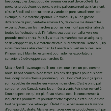
beaucoup, c’est beaucoup de revenus qui sont de ce côté-là. Le
porc, les producteurs de porc, le principal concurrent qui s’en vient,
c’est le Brésil, qui concurrence la viande de porc canadienne, par
exemple, sur le marché japonais. On voit qu’il y a une grosse
différence de prix, peut-être environ 1 $, de ce que me disaient les
experts. Donc, sur les marchés japonais, qui n’ont pas été à l’abri de
toutes les fluctuations de l’inflation, eux aussi vont aller vers des
produits moins chers. Mais il y a tous les marchés sud-asiatiques qui
se développent. Il y a le marché africain, sud-américain. Donc oui, il y
a des marchés à aller chercher. Le Canada a ouvert un bureau aux
Philippines, à Manille, justement pour aider les exportateurs
canadiens à développer ces marchés-là.
Mais le Brésil, l’avantage qu’ils ont, c’est que c’est un peu comme
nous, ils ont beaucoup de terres. Les prix des grains pour eux sont
beaucoup moins chers à produire qu’ici. Donc c’est pour ça qu’ils
sont capables de vendre leur viande moins cher. C’est le principal
concurrent du Canada dans les années à venir. Puis si on revient à
l’autre aspect, ce qui est plutôt au niveau local, la concurrence à
laquelle les producteurs pourraient être exposés, c’est sûr que c’est
tout ce qui vient de l’étranger : États-Unis, je pense aussi à la viande
d’agneau d’Australie. Mais les avantages que les producteurs ont par