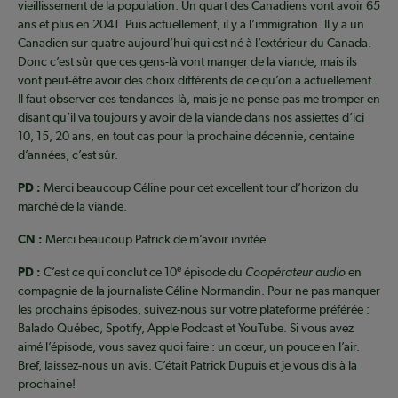
vieillissement de la population. Un quart des Canadiens vont avoir 65
ans et plus en 2041. Puis actuellement, il y a l’immigration. Il y a un
Canadien sur quatre aujourd’hui qui est né à l’extérieur du Canada.
Donc c’est sûr que ces gens-là vont manger de la viande, mais ils
vont peut-être avoir des choix différents de ce qu’on a actuellement.
Il faut observer ces tendances-là, mais je ne pense pas me tromper en
disant qu’il va toujours y avoir de la viande dans nos assiettes d’ici
10, 15, 20 ans, en tout cas pour la prochaine décennie, centaine
d’années, c’est sûr.
PD :
Merci beaucoup Céline pour cet excellent tour d’horizon du
marché de la viande.
CN :
Merci beaucoup Patrick de m’avoir invitée.
PD :
C’est ce qui conclut ce 10ᵉ épisode du
Coopérateur audio
en
compagnie de la journaliste Céline Normandin. Pour ne pas manquer
les prochains épisodes, suivez-nous sur votre plateforme préférée :
Balado Québec, Spotify, Apple Podcast et YouTube. Si vous avez
aimé l’épisode, vous savez quoi faire : un cœur, un pouce en l’air.
Bref, laissez-nous un avis. C’était Patrick Dupuis et je vous dis à la
prochaine!