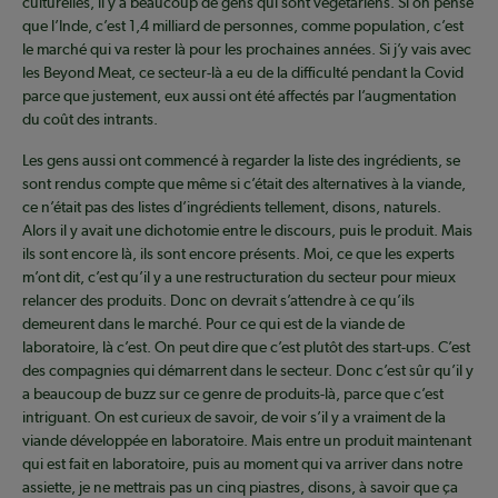
culturelles, il y a beaucoup de gens qui sont végétariens. Si on pense
que l’Inde, c’est 1,4 milliard de personnes, comme population, c’est
le marché qui va rester là pour les prochaines années. Si j’y vais avec
les Beyond Meat, ce secteur-là a eu de la difficulté pendant la Covid
parce que justement, eux aussi ont été affectés par l’augmentation
du coût des intrants.
Les gens aussi ont commencé à regarder la liste des ingrédients, se
sont rendus compte que même si c’était des alternatives à la viande,
ce n’était pas des listes d’ingrédients tellement, disons, naturels.
Alors il y avait une dichotomie entre le discours, puis le produit. Mais
ils sont encore là, ils sont encore présents. Moi, ce que les experts
m’ont dit, c’est qu’il y a une restructuration du secteur pour mieux
relancer des produits. Donc on devrait s’attendre à ce qu’ils
demeurent dans le marché. Pour ce qui est de la viande de
laboratoire, là c’est. On peut dire que c’est plutôt des start-ups. C’est
des compagnies qui démarrent dans le secteur. Donc c’est sûr qu’il y
a beaucoup de buzz sur ce genre de produits-là, parce que c’est
intriguant. On est curieux de savoir, de voir s’il y a vraiment de la
viande développée en laboratoire. Mais entre un produit maintenant
qui est fait en laboratoire, puis au moment qui va arriver dans notre
assiette, je ne mettrais pas un cinq piastres, disons, à savoir que ça