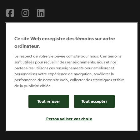
Ce site Web enregistre des témoins sur votre
ordinateur.
Abonnement à l’infolettre
Le respect de votre vie privée compte pour nous. Ces témoins
sont utilisés pour recueillir des renseignements, nous et nos
partenaires utilisons ces renseignements pour améliorer et
personnaliser votre expérience de navigation, améliorer la
Coopérateur est publié par Sollio Groupe Coopératif.
performance de notre site web, collecter des statistiques et faire
Il est l’outil d’information de la coopération agricole
québécoise.
de la publicité ciblée.
Tout refuser
Tout accepter
Footer
Politique de vie privée
Personnaliser vos choix
legal
© 2026 - Coopérateur - Tous droits réservés