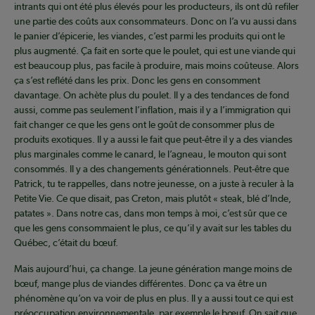
intrants qui ont été plus élevés pour les producteurs, ils ont dû refiler
une partie des coûts aux consommateurs. Donc on l’a vu aussi dans
le panier d’épicerie, les viandes, c’est parmi les produits qui ont le
plus augmenté. Ça fait en sorte que le poulet, qui est une viande qui
est beaucoup plus, pas facile à produire, mais moins coûteuse. Alors
ça s’est reflété dans les prix. Donc les gens en consomment
davantage. On achète plus du poulet. Il y a des tendances de fond
aussi, comme pas seulement l’inflation, mais il y a l’immigration qui
fait changer ce que les gens ont le goût de consommer plus de
produits exotiques. Il y a aussi le fait que peut-être il y a des viandes
plus marginales comme le canard, le l’agneau, le mouton qui sont
consommés. Il y a des changements générationnels. Peut-être que
Patrick, tu te rappelles, dans notre jeunesse, on a juste à reculer à la
Petite Vie. Ce que disait, pas Creton, mais plutôt « steak, blé d’Inde,
patates ». Dans notre cas, dans mon temps à moi, c’est sûr que ce
que les gens consommaient le plus, ce qu’il y avait sur les tables du
Québec, c’était du bœuf.
Mais aujourd’hui, ça change. La jeune génération mange moins de
bœuf, mange plus de viandes différentes. Donc ça va être un
phénomène qu’on va voir de plus en plus. Il y a aussi tout ce qui est
préoccupation environnementale, par exemple le bœuf. On sait que