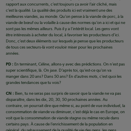
rapport aux concurrents, c’est toujours ça avoir l’air cliché, mais
c’est la qualité. La qualité des produits ici est vraiment une des
meilleures viandes, au monde. Qu’on pense à la viande de porc, à la
viande de bœuf ou la volaille à cause des normes qu’on a ici et qui ne
sont pas les mêmes ailleurs. Puis il y a l’intérêt local. Les gens vont
être intéressés à acheter du local, à favoriser les producteurs d’ici.
Donc, c’est deux éléments sur lesquels je pense que les producteurs
de tous ces secteurs-là vont vouloir miser pour les prochaines
années.
PD :
En terminant, Céline, allons-y avec des prédictions. On n’est pas
super scientifique, là. On jase. D’après toi, qu’est-ce qu’on va
manger dans 20 ans? Dans 50 ans? En d’autres mots, c’est quoi les
grandes tendances que tu vois?
CN :
Bien, tu ne seras pas surpris de savoir que la viande ne va pas
disparaître, dans les dix, 20, 30, 50 prochaines années. Au
contraire, on pourrait dire que même si, au point de vue individuel, la
consommation de viande va diminuer, c’est déjà le cas en Europe, on
voit que la consommation de viande stagne ou même recule dans
certains pays. À cause de l’enrichissement de la population en
général, du rehaussement de la qualité de vie des gens, les gens,