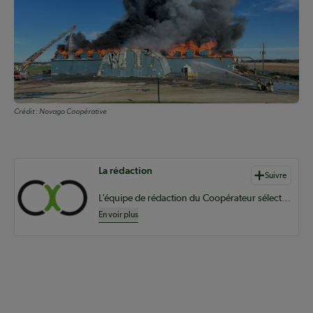
Crédit :
Novago Coopérative
Auteurs de contenu
La rédaction
Suivre
L’équipe de rédaction du Coopérateur sélectionne du contenu pertinent à vos informations coopératives à l’échelle provinciale, nationale et internationale.
En voir plus