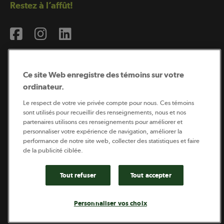
Restez à l’affût!
Ce site Web enregistre des témoins sur votre
ordinateur.
Abonnement à l’infolettre
Le respect de votre vie privée compte pour nous. Ces témoins
sont utilisés pour recueillir des renseignements, nous et nos
partenaires utilisons ces renseignements pour améliorer et
personnaliser votre expérience de navigation, améliorer la
Coopérateur est publié par Sollio Groupe Coopératif.
performance de notre site web, collecter des statistiques et faire
Il est l’outil d’information de la coopération agricole
de la publicité ciblée.
québécoise.
Tout refuser
Tout accepter
Footer
Politique de vie privée
Personnaliser vos choix
legal
© 2026 - Coopérateur - Tous droits réservés