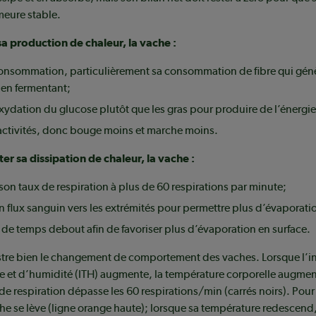
meure stable.
sa production de chaleur, la vache :
consommation, particulièrement sa consommation de fibre qui gé
 en fermentant;
oxydation du glucose plutôt que les gras pour produire de l’énergie 
 activités, donc bouge moins et marche moins.
r sa dissipation de chaleur, la vache :
on taux de respiration à plus de 60 respirations par minute;
n flux sanguin vers les extrémités pour permettre plus d’évaporati
 de temps debout afin de favoriser plus d’évaporation en surface.
llustre bien le changement de comportement des vaches. Lorsque l
e et d’humidité (ITH) augmente, la température corporelle augmen
 de respiration dépasse les 60 respirations/min (carrés noirs). Pour
che se lève (ligne orange haute); lorsque sa température redescend,