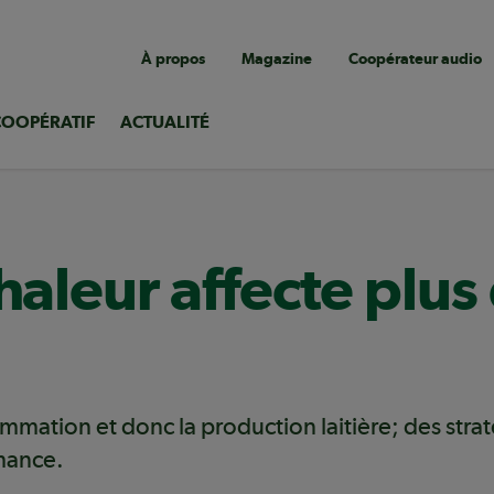
Navigation
À propos
Magazine
Coopérateur audio
utilitaire
COOPÉRATIF
ACTUALITÉ
haleur affecte plus
ommation et donc la production laitière; des stra
rmance.