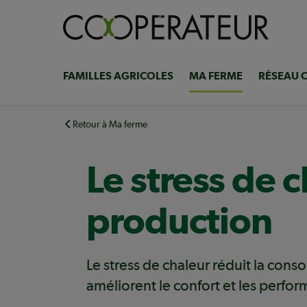
Aller
au
contenu
principal
FAMILLES AGRICOLES
MA FERME
RÉSEAU 
Navigation
principale
Retour à Ma ferme
Le stress de c
production
Le stress de chaleur réduit la cons
améliorent le confort et les perfo