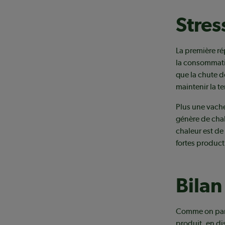
Stres
La première ré
la consommatio
que la chute d
maintenir la t
Plus une vache
génère de chal
chaleur est de
fortes productr
Bilan
Comme on parle
produit, en di