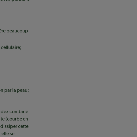
nère beaucoup
cellulaire;
on par la peau;
’index combiné
te (courbe en
 dissiper cette
 elle se