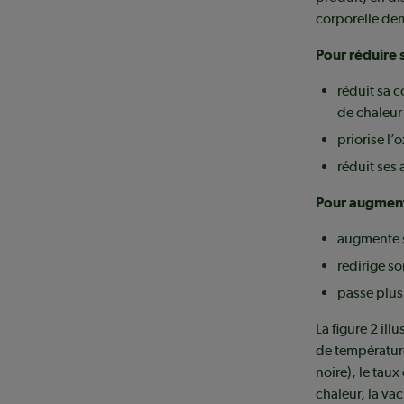
corporelle de
Pour réduire 
réduit sa 
de chaleur
priorise l’
réduit ses
Pour augmente
augmente s
redirige so
passe plus
La figure 2 i
de températur
noire), le taux
chaleur, la va