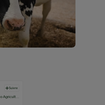
Suivre
Agronome et nutritionniste en production laitière chez Sollio Agriculture