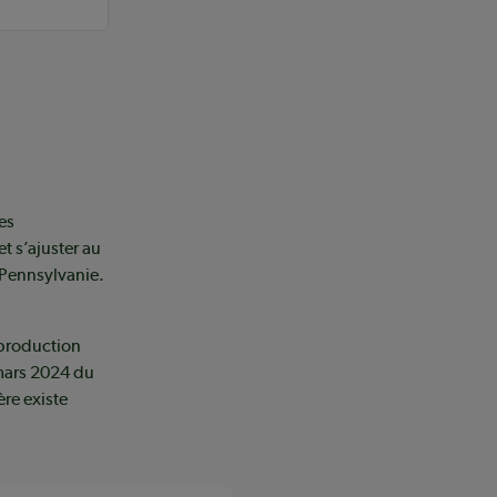
es
t s’ajuster au
 Pennsylvanie.
 production
mars 2024 du
ère existe