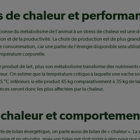
s de chaleur et performa
ponse du métabolisme de l’animal à un stress de chaleur est une 
n et de la productivité. La chute de production est de plus gran
e consommation, car une partie de l’énergie disponible sera utilis
empérature corporelle.
 produit de lait, plus son métabolisme transforme des nutriments e
eur. On estime que la température critique à laquelle une vache sou
 5 °C inférieurs si elle produit 45 kg comparativement à 35 kg de lai
ices seront donc les plus affectées par la chaleur.
 chaleur et comportemen
 de bilan énergétique, on parle aussi de bilan de « chaleur ». La
ssipe et en absorbe, mais son bilan net doit rester à zéro pour que