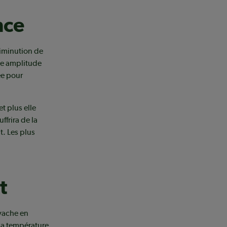
nce
diminution de
de amplitude
ée pour
t plus elle
ffrira de la
t. Les plus
t
 vache en
 sa température