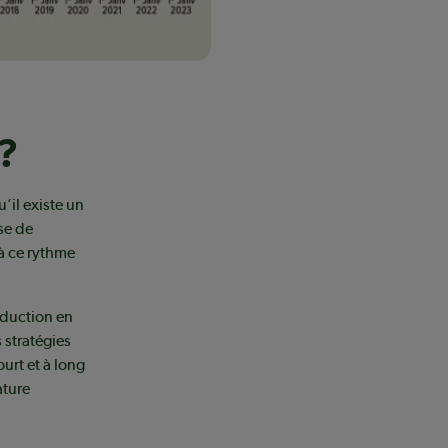
?
’il existe un
se de
à ce rythme
oduction en
 stratégies
ourt et à long
ature