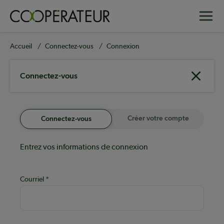
Aller
Toggle
au
contenu
principal
Fil
Accueil
Connectez-vous
Connexion
d'Ariane
Connectez-vous
Créer votre compte
Connectez-vous
Entrez vos informations de connexion
Courriel