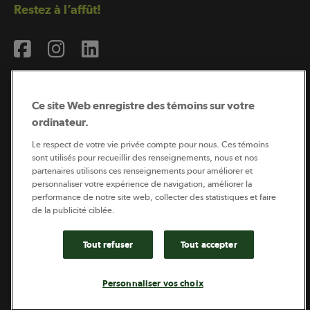
Restez à l’affût!
Ce site Web enregistre des témoins sur votre
ordinateur.
Abonnement à l’infolettre
Le respect de votre vie privée compte pour nous. Ces témoins
sont utilisés pour recueillir des renseignements, nous et nos
partenaires utilisons ces renseignements pour améliorer et
personnaliser votre expérience de navigation, améliorer la
Coopérateur est publié par Sollio Groupe Coopératif.
performance de notre site web, collecter des statistiques et faire
Il est l’outil d’information de la coopération agricole
québécoise.
de la publicité ciblée.
Tout refuser
Tout accepter
Footer
Politique de vie privée
Personnaliser vos choix
legal
© 2026 - Coopérateur - Tous droits réservés